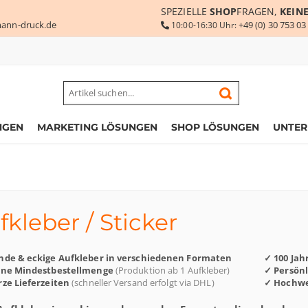
SPEZIELLE
SHOP
FRAGEN,
KEIN
ann-druck.de
+49 (0) 30 753 03
10:00-16:30 Uhr:
NGEN
MARKETING LÖSUNGEN
SHOP LÖSUNGEN
UNTE
fkleber / Sticker
nde & eckige Aufkleber in verschiedenen Formaten
✓ 100 Jah
ine Mindestbestellmenge
(Produktion ab 1 Aufkleber)
✓ Persön
ze Lieferzeiten
(schneller Versand erfolgt via DHL)
✓ Hochwe