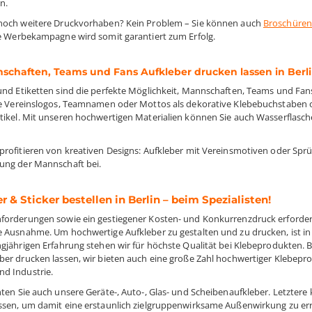
n.
noch weitere Druckvorhaben? Kein Problem – Sie können auch
Broschüren
re Werbekampagne wird somit garantiert zum Erfolg.
schaften, Teams und Fans Aufkleber drucken lassen in Berl
und Etiketten sind die perfekte Möglichkeit, Mannschaften, Teams und Fan
le Vereinslogos, Teamnamen oder Mottos als dekorative Klebebuchstaben od
tikel. Mit unseren hochwertigen Materialien können Sie auch Wasserflasc
.
profitieren von kreativen Designs: Aufkleber mit Vereinsmotiven oder Sprü
ung der Mannschaft bei.
r & Sticker bestellen in Berlin – beim Spezialisten!
forderungen sowie ein gestiegener Kosten- und Konkurrenzdruck erforde
e Ausnahme. Um hochwertige Aufkleber zu gestalten und zu drucken, ist in j
ngjährigen Erfahrung stehen wir für höchste Qualität bei Klebeprodukten. B
ber drucken lassen, wir bieten auch eine große Zahl hochwertiger Klebepro
d Industrie.
hten Sie auch unsere Geräte-, Auto-, Glas- und Scheibenaufkleber. Letztere 
ssen, um damit eine erstaunlich zielgruppenwirksame Außenwirkung zu err