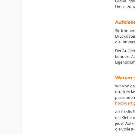
Größe indi
Umsetzung 
Aufklebe
Sie können
Druckdatei
die ihr Ve
Der Aufkle
können. Au
Eigenschaf
Warum so
Wir von de
drucken la
passenden 
hochwertig
Als Profis 
die Klebea
jeder Aufk
die volle K