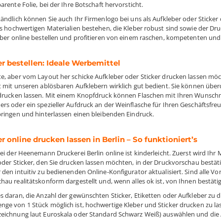
arente Folie, bei der Ihre Botschaft hervorsticht.
tändlich können Sie auch Ihr Firmenlogo bei uns als Aufkleber oder Sticker
us hochwertigen Materialien bestehen, die Kleber robust sind sowie der Druc
eber online bestellen und profitieren von einem raschen, kompetenten und
r bestellen: Ideale Werbemittel
e, aber vom Layout her schicke Aufkleber oder Sticker drucken lassen möch
t mit unseren ablösbaren Aufklebern wirklich gut bedient. Sie können über
drucken lassen. Mit einem Knopfdruck können Flaschen mit Ihren Wunsch
rs oder ein spezieller Aufdruck an der Weinflasche für Ihren Geschäftsfreu
bringen und hinterlassen einen bleibenden Eindruck.
r online drucken lassen in Berlin – So funktioniert’s
bei der Heenemann Druckerei Berlin online ist kinderleicht. Zuerst wird Ih
oder Sticker, den Sie drucken lassen möchten, in der Druckvorschau bestä
den intuitiv zu bedienenden Online-Konfigurator aktualisiert. Sind alle Vo
hau realitätskonform dargestellt und, wenn alles ok ist, von Ihnen bestätig
s daran, die Anzahl der gewünschten Sticker, Etiketten oder Aufkleber zu dr
ge von 1 Stück möglich ist, hochwertige Kleber und Sticker drucken zu la
eichnung laut Euroskala oder Standard Schwarz Weiß) auswählen und die 