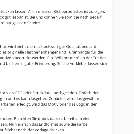
 drucken lassen. Allen unseren Klebeprodukten ist zu eigen,
k gut lesbar ist. Bei uns können Sie somit je nach Bedarf
 reibungslosen Service.
te, wird nicht nur mit hochwertiger Qualität bedacht,
dies originelle Flaschenanhänger und Türanhänger für die
motiven bedruckt werden. Ein "Willkommen" an der Tür des
nd bleiben in guter Erinnerung. Solche Aufkleber lassen sich
r Motiv als PDF oder Druckdatei hochgeladen. Einfach den
tigen und es kann losgehen. Zunächst wird das gewählte
rarbeiten erledigt, wird das Motiv oder das Logo in der
t.
ucken. Beachten Sie dabei, dass es bereits ab einer
ssen. Nun einfach das Endformat sowie die Farbe
Aufkleber nach der Vorlage drucken.