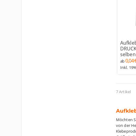
Aufkle
DRUCK 
selben
0,04 
ab
Inkl. 19
7 Artikel
Aufkleb
Möchten Si
von der He
Klebeproduk