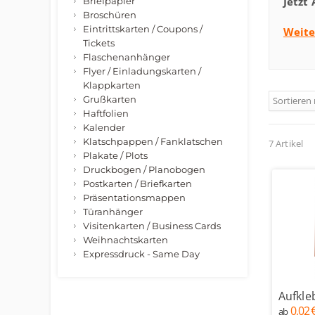
Jetzt
Briefpapier
Broschüren
Eintrittskarten / Coupons /
Weite
Tickets
Flaschenanhänger
Flyer / Einladungskarten /
Klappkarten
Grußkarten
Sortieren
Haftfolien
Kalender
Klatschpappen / Fanklatschen
7 Artikel
Plakate / Plots
Druckbogen / Planobogen
Postkarten / Briefkarten
Präsentationsmappen
Türanhänger
Visitenkarten / Business Cards
Weihnachtskarten
Expressdruck - Same Day
Aufkle
0,02 
ab