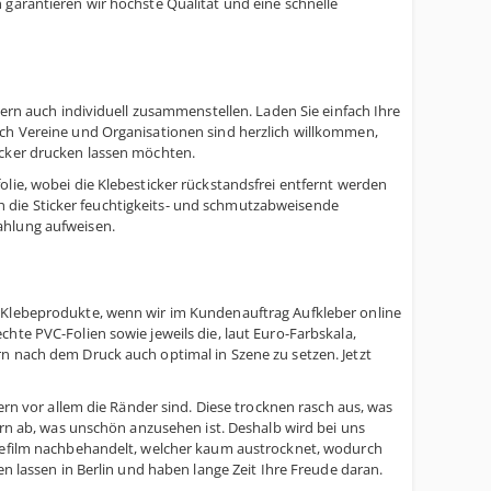
 garantieren wir höchste Qualität und eine schnelle
dern auch individuell zusammenstellen. Laden Sie einfach Ihre
uch Vereine und Organisationen sind herzlich willkommen,
icker drucken lassen möchten.
lie, wobei die Klebesticker rückstandsfrei entfernt werden
 die Sticker feuchtigkeits- und schmutzabweisende
ahlung aufweisen.
r Klebeprodukte, wenn wir im Kundenauftrag Aufkleber online
hte PVC-Folien sowie jeweils die, laut Euro-Farbskala,
n nach dem Druck auch optimal in Szene zu setzen. Jetzt
bern vor allem die Ränder sind. Diese trocknen rasch aus, was
dern ab, was unschön anzusehen ist. Deshalb wird bei uns
ebefilm nachbehandelt, welcher kaum austrocknet, wodurch
en lassen in Berlin und haben lange Zeit Ihre Freude daran.