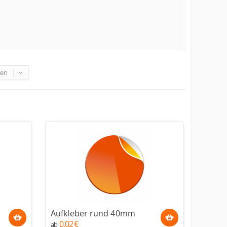
gen
Aufkleber rund 40mm
0,02 €
ab