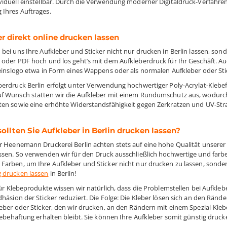
viduell einstellbar. Durch die Verwendung moderner Digitaldruck-Verfahren
Ihres Auftrages.
r direkt online drucken lassen
 bei uns Ihre Aufkleber und Sticker nicht nur drucken in Berlin lassen, son
 oder PDF hoch und los geht’s mit dem Aufkleberdruck für Ihr Geschäft. A
reinslogo etwa in Form eines Wappens oder als normalen Aufkleber oder St
berdruck Berlin erfolgt unter Verwendung hochwertiger Poly-Acrylat-Klebefo
f Wunsch statten wir die Aufkleber mit einem Rundumschutz aus, wodurch
ten sowie eine erhöhte Widerstandsfähigkeit gegen Zerkratzen und UV-Str
llten Sie Aufkleber in Berlin drucken lassen?
r Heenemann Druckerei Berlin achten stets auf eine hohe Qualität unsere
ssen. So verwenden wir für den Druck ausschließlich hochwertige und farbec
Farben, um Ihre Aufkleber und Sticker nicht nur drucken zu lassen, sonder
 drucken lassen
in Berlin!
für Klebeprodukte wissen wir natürlich, dass die Problemstellen bei Aufkle
dhäsion der Sticker reduziert. Die Folge: Die Kleber lösen sich an den Rän
leber oder Sticker, den wir drucken, an den Rändern mit einem Spezial-Kl
lebehaftung erhalten bleibt. Sie können Ihre Aufkleber somit günstig druck