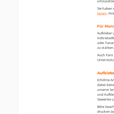
umzusetze
Sie haben 
lassen
. Ih
Für Mann
Aufkleber 
individuel
oder Fanar
zu stärken
Auch Fans 
Unterstütz
Aufklebe
Erhöhte An
dabei kein
unserer la
und Aufkle
Gewerbe un
Bitte beac
drucken la