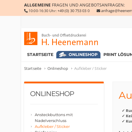
ALLGEMEINE
FRAGEN UND ANGEBOTSANFRAGEN:
+49 (0) 30 753 03 0
anfrage@heenem
10:00-16:30 Uhr:
Buch- und Offsetdruckerei Heenemann GmbH & Co. KG
STARTSEITE
ONLINESHOP
PRINT LÖSU
Startseite
Onlineshop
Aufkleber / Sticker
Au
ONLINESHOP
✓ Ru
Ansteckbuttons mit
✓ Ke
Nadelverschluss
✓ Kur
Aufkleber / Sticker