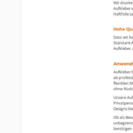
Wir drucke
Aufkleber 
Haftfolie 
Hohe Qua
Dass wir b
Standard-A
Aufkleber,
Anwendu
Aufkleber 
als profes
flexiblen 
ohne Rücks
Unsere Auf
Privatpers
Designs bi
Ob als Bes
unbegrenzt
benötigen 