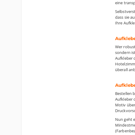
eine transp
Selbstvers
dass sie a
Ihre Aufkl
Aufklebe
Wer robust
sondern is
Aufkleber 
Hotelzimme
überall an
Aufklebe
Bestellen 
Aufkleber 
Motiv über 
Druckvorsc
Nun geht e
Mindestmen
(Farbenbez