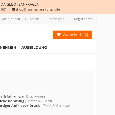
E
ANGEBOTSANFRAGEN:
 167
shop@heenemann-druck.de
Mein Konto
Kasse
Anmelden
Registrieren
Warenkorb (0)
RNEHMEN
AUSBILDUNG
re Erfahrung
im Druckwesen
liche Beratung
(Telefon & E-Mail)
rtiger Aufkleber-Druck
-
"Made in Germany"