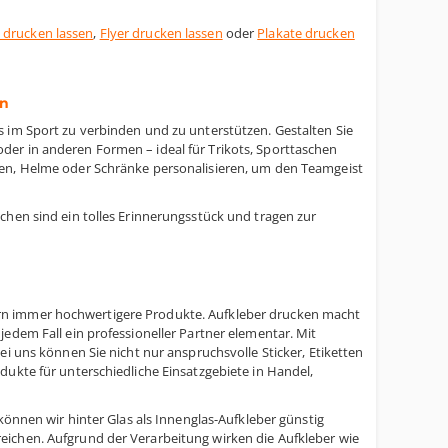
 drucken lassen
,
Flyer drucken lassen
oder
Plakate drucken
in
s im Sport zu verbinden und zu unterstützen. Gestalten Sie
er in anderen Formen – ideal für Trikots, Sporttaschen
hen, Helme oder Schränke personalisieren, um den Teamgeist
chen sind ein tolles Erinnerungsstück und tragen zur
rn immer hochwertigere Produkte. Aufkleber drucken macht
edem Fall ein professioneller Partner elementar. Mit
ei uns können Sie nicht nur anspruchsvolle Sticker, Etiketten
dukte für unterschiedliche Einsatzgebiete in Handel,
können wir hinter Glas als Innenglas-Aufkleber günstig
eichen. Aufgrund der Verarbeitung wirken die Aufkleber wie