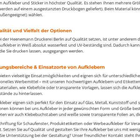
n Aufkleber und Sticker in höchster Qualität. Es stehen Ihnen mehrere G
werden auf einem ausgestanzten Druckbogen geliefert). Beim Material könn
(außengeeignet) wählen.
lität und Vielfalt der Optionen
ei der Heenemann Druckerei Berlin auf Qualität setzen, ist unter anderem 
ufkleber in Weiß absolut wasserfest und UV-beständig sind. Dadurch kann
 die Sie drucken lassen, ausgegangen werden.
ngsbereiche & Einsatzorte von Aufklebern
bieten vielseitige Einsatzmöglichkeiten und eignen sich für unterschiedli
sionelles Werbemittel – mit unseren hochwertigen Aufklebern und Etiketten
Materialien, wie Klebefolie oder transparente Vorlagen, lassen sich die Auf
tände zu hinterlassen.
kleber eignen sich perfekt für den Einsatz auf Glas, Metall, Kunststoff u
onen können bei uns Aufkleber in jeder gewünschten Form und Größe beste
eten wir auch Klebebuchstaben und weiße sowie transparente Folien an, di
chriftung für Schaufenster, Produktetiketten oder Werbeaufkleber für Ver
. Setzen Sie auf Qualität und gestalten Sie Ihre Aufkleber bei uns mit weni
Sie Unterstützung bei der Gestaltung? Unser freundlicher Kontakt steht I