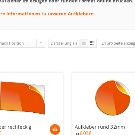
 Aufkleber im eckigen oder runden Format online drucken.
re Informationen zu unseren Aufklebern.
 nach
Position
Darstellung als
24
pro Seite
anzei
ber rechteckig
Aufkleber rund 32mm
€
0,02 €
ab