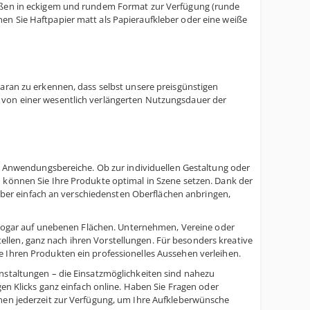
rößen in eckigem und rundem Format zur Verfügung (runde
en Sie Haftpapier matt als Papieraufkleber oder eine weiße
daran zu erkennen, dass selbst unsere preisgünstigen
 von einer wesentlich verlängerten Nutzungsdauer der
che Anwendungsbereiche. Ob zur individuellen Gestaltung oder
 können Sie Ihre Produkte optimal in Szene setzen. Dank der
kleber einfach an verschiedensten Oberflächen anbringen,
nd sogar auf unebenen Flächen. Unternehmen, Vereine oder
llen, ganz nach ihren Vorstellungen. Für besonders kreative
e Ihren Produkten ein professionelles Aussehen verleihen.
anstaltungen – die Einsatzmöglichkeiten sind nahezu
gen Klicks ganz einfach online. Haben Sie Fragen oder
hnen jederzeit zur Verfügung, um Ihre Aufkleberwünsche