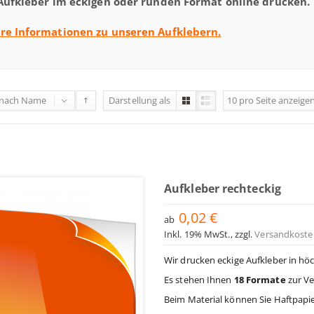
 Aufkleber im eckigen oder runden Format online drucken.
re Informationen zu unseren Aufklebern.
 nach
Name
Darstellung als
10
pro Seite
anzeige
Aufkleber rechteckig
0,02 €
ab
Inkl. 19% MwSt.
,
zzgl.
Versandkoste
Wir drucken eckige Aufkleber in höc
Es stehen Ihnen
18 Formate
zur Ve
Beim Material können Sie Haftpapie