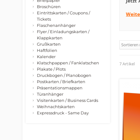
Jetzt
Briefpapier
Broschüren
Eintrittskarten / Coupons /
Weite
Tickets
Flaschenanhänger
Flyer / Einladungskarten /
Klappkarten
Grußkarten
Sortieren
Haftfolien
Kalender
Klatschpappen / Fanklatschen
7 Artikel
Plakate / Plots
Druckbogen / Planobogen
Postkarten / Briefkarten
Präsentationsmappen
Türanhänger
Visitenkarten / Business Cards
Weihnachtskarten
Expressdruck - Same Day