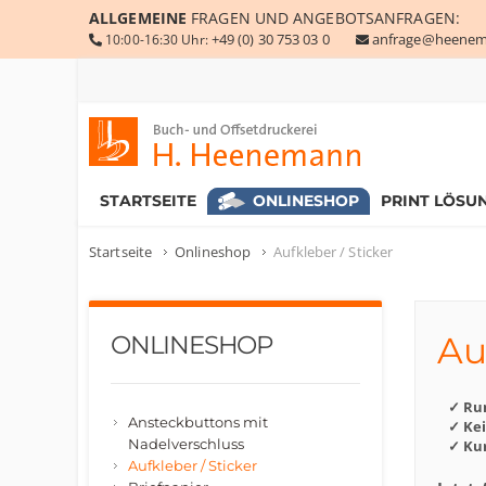
ALLGEMEINE
FRAGEN UND ANGEBOTSANFRAGEN:
+49 (0) 30 753 03 0
anfrage@heenem
10:00-16:30 Uhr:
Buch- und Offsetdruckerei Heenemann GmbH & Co. KG
STARTSEITE
ONLINESHOP
PRINT LÖSU
Startseite
Onlineshop
Aufkleber / Sticker
Au
ONLINESHOP
✓ Ru
Ansteckbuttons mit
✓ Ke
Nadelverschluss
✓ Kur
Aufkleber / Sticker