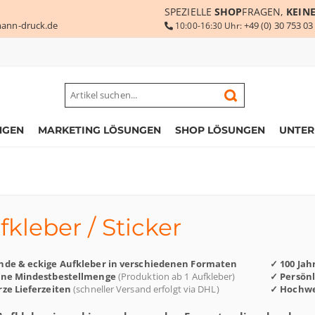
SPEZIELLE
SHOP
FRAGEN,
KEIN
ann-druck.de
+49 (0) 30 753 03
10:00-16:30 Uhr:
NGEN
MARKETING LÖSUNGEN
SHOP LÖSUNGEN
UNTE
fkleber / Sticker
nde & eckige Aufkleber in verschiedenen Formaten
✓ 100 Jah
ine Mindestbestellmenge
(Produktion ab 1 Aufkleber)
✓ Persön
ze Lieferzeiten
(schneller Versand erfolgt via DHL)
✓ Hochwe