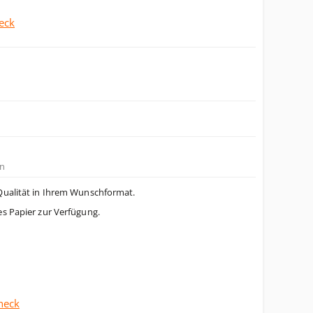
eck
n
Qualität in Ihrem Wunschformat.
es Papier zur Verfügung.
heck