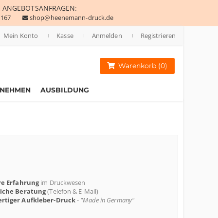
E
ANGEBOTSANFRAGEN:
 167
shop@heenemann-druck.de
Mein Konto
Kasse
Anmelden
Registrieren
Warenkorb (0)
RNEHMEN
AUSBILDUNG
re Erfahrung
im Druckwesen
liche Beratung
(Telefon & E-Mail)
rtiger Aufkleber-Druck
-
"Made in Germany"