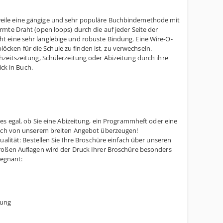
weile eine gängige und sehr populäre Buchbindemethode mit
mte Draht (open loops) durch die auf jeder Seite der
t eine sehr langlebige und robuste Bindung. Eine Wire-O-
blöcken für die Schule zu finden ist, zu verwechseln.
zeitszeitung, Schülerzeitung oder Abizeitung durch ihre
ick in Buch.
t es egal, ob Sie eine Abizeitung, ein Programmheft oder eine
 sich von unserem breiten Angebot überzeugen!
alität: Bestellen Sie Ihre Broschüre einfach über unseren
roßen Auflagen wird der Druck Ihrer Broschüre besonders
regnant:
dung