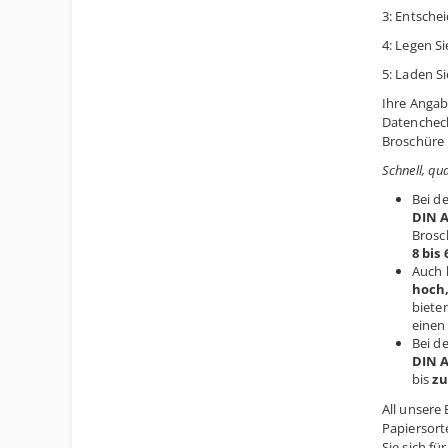
3: Entschei
4: Legen Si
5: Laden S
Ihre Angab
Datencheck
Broschüre 
Schnell, qu
Bei d
DIN A
Brosc
8 bis 
Auch 
hoch
biete
eine
Bei d
DIN 
bis
zu
All unsere
Papiersort
Sie sich f