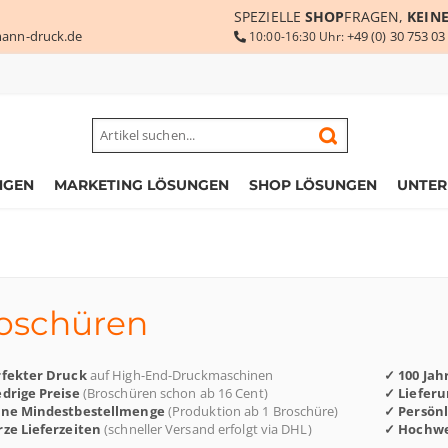
SPEZIELLE
SHOP
FRAGEN,
KEIN
ann-druck.de
+49 (0) 30 753 03
10:00-16:30 Uhr:
NGEN
MARKETING LÖSUNGEN
SHOP LÖSUNGEN
UNTE
oschüren
rfekter Druck
auf High-End-Druckmaschinen
✓ 100 Jah
drige Preise
(Broschüren schon ab 16 Cent)
✓ Liefer
ine Mindestbestellmenge
(Produktion ab 1 Broschüre)
✓ Persön
ze Lieferzeiten
(schneller Versand erfolgt via DHL)
✓ Hochwe