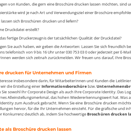
agen von Kunden, die gern eine Broschüre drucken lassen möchten, sind u
ierstärke wird je nach Art und Verwendungsziel einer Broschüre empfohle
l lassen sich Broschüren drucken und liefern?
ne Druckdatei erstellt?
 das fertige Druckerzeugnis der tatsächlichen Qualität der Druckdatei?
gen Sie auch haben, wir geben die Antworten: Lassen Sie sich freundlich be
ns telefonisch von 9 bis 16 Uhr unter 030 753 03 0 oder jederzeit per E-Mai
rInnen werden sich zeitnah zurückmelden. Wir freuen uns darauf, Ihre Brosc
re drucken für Unternehmen und Firmen
Interesse insbesondere darin, für MitarbeiterInnen und Kunden die Leitlin
wir die Erstellung einer
Informationsborschüre
bzw.
Unternehmensbr
n Sie sowohl Ihr Corporate Design als auch Ihre Corporate Identity. Das L
es Alleinstellungsmerkmal, das hohen Wiedererkennungswert hat. Was all
Identity zum Ausdruck gebracht. Wenn Sie eine Broschüre drucken möchten
llungen hervor, für die Ihr Unternehmen einsteht. Für die grafische und inha
er Konkurrenz deutlich ab, indem Sie hochwertige
Broschüren drucken l
e als Broschüre drucken lassen