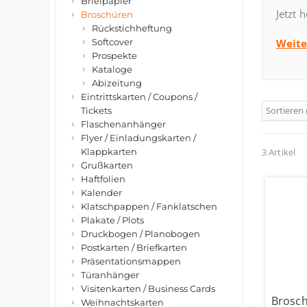
Briefpapier
Jetzt 
Broschüren
Rückstichheftung
Softcover
Weite
Prospekte
Kataloge
Abizeitung
Eintrittskarten / Coupons /
Sortieren
Tickets
Flaschenanhänger
Flyer / Einladungskarten /
Klappkarten
3 Artikel
Grußkarten
Haftfolien
Kalender
Klatschpappen / Fanklatschen
Plakate / Plots
Druckbogen / Planobogen
Postkarten / Briefkarten
Präsentationsmappen
Türanhänger
Visitenkarten / Business Cards
Brosch
Weihnachtskarten