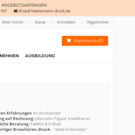
E
ANGEBOTSANFRAGEN:
 167
shop@heenemann-druck.de
Mein Konto
Kasse
Anmelden
Registrieren
Warenkorb (0)
RNEHMEN
AUSBILDUNG
ren Erfahrungen
im Druckwesen
ung auf Rechnung
(alternativ Paypal, Kreditkarte)
liche Beratung
(Telefon & E-Mail)
rtiger Broschüren-Druck
-
"Made in Germany"