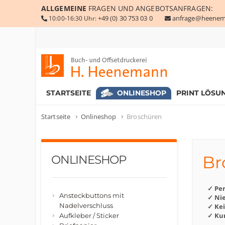
ALLGEMEINE
FRAGEN UND ANGEBOTSANFRAGEN:
+49 (0) 30 753 03 0
anfrage@heenem
10:00-16:30 Uhr:
Buch- und Offsetdruckerei Heenemann GmbH & Co. KG
STARTSEITE
ONLINESHOP
PRINT LÖSU
Startseite
Onlineshop
Broschüren
Br
ONLINESHOP
✓ Pe
Ansteckbuttons mit
✓ Nie
Nadelverschluss
✓ Ke
✓ Kur
Aufkleber / Sticker