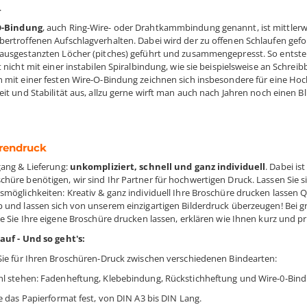
.
O-Bindung
, auch Ring-Wire- oder Drahtkammbindung genannt, ist mittler
ertroffenen Aufschlagverhalten. Dabei wird der zu offenen Schlaufen gefor
ausgestanzten Löcher (pitches) geführt und zusammengepresst. So entsteh
 nicht mit einer instabilen Spiralbindung, wie sie beispielsweise an Schreib
 mit einer festen Wire-O-Bindung zeichnen sich insbesondere für eine Hoch
it und Stabilität aus, allzu gerne wirft man auch nach Jahren noch einen Bl
rendruck
gang & Lieferung:
unkompliziert, schnell und ganz individuell
. Dabei is
hüre benötigen, wir sind Ihr Partner für hochwertigen Druck. Lassen Sie
smöglichkeiten: Kreativ & ganz individuell Ihre Broschüre drucken lassen Qu
 und lassen sich von unserem einzigartigen Bilderdruck überzeugen! Bei g
ie Sie Ihre eigene Broschüre drucken lassen, erklären wie Ihnen kurz und p
auf - Und so geht's:
Sie für Ihren Broschüren-Druck zwischen verschiedenen Bindearten:
l stehen: Fadenheftung, Klebebindung, Rückstichheftung und Wire-0-Bin
e das Papierformat fest, von DIN A3 bis DIN Lang.