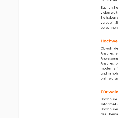
Buchen Sie
vielen wei
Sie haben 
veredeln S
berechnen 
Hochwert
Obwohl der
Ansprechen
Anweisung
Ansprechpa
moderner T
und in hoh
online dru
Für wel
Broschüre 
Informat
Broschüren
das Thema 