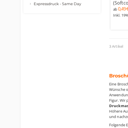
(Softc
Expressdruck - Same Day
0,49 
ab
Inkl. 19
3 Artikel
Brosch
Eine Brosc
Wünsche o
Anwendungs
Figur. Wir
Druckmas
Höhere Aufl
und nachz
Folgende 