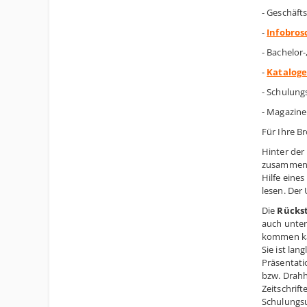
- Geschäft
-
Infobro
- Bachelor
-
Katalog
- Schulung
- Magazine 
Für Ihre B
Hinter der
zusammenge
Hilfe eine
lesen. Der 
Die
Rücks
auch unter
kommen kan
Sie ist la
Präsentati
bzw. Drahh
Zeitschrif
Schulungsu