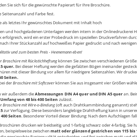
den Sie sich für die gewünschte Papierart für Ihre Broschüre.
e Seitenanzahl und Farbe fest.
ie als letztes Ihr gewünschtes Dokument mit Inhalt hoch
en und hochgeladenen Unterlagen werden intern in der Onlinedruckerei H.
 erfolgreich, wird ein erster Probedruck im speziellen Druckverfahren dur
nach Ihrer Stückanzahl auf hochweißes Papier gedruckt und nach wenigen 
alitativ und zum besten Preis - Heenemann eben!
er
Broschüre mit Rückstichheftung
können Sie zwischen verschiedenen Größe
5 quer.
Bei dieser Heftung werden die gefalzten Bögen ineinander gesteck
hüren mit dieser Bindung vor allem für niedrigere Seitenzahlen. Wir druc
60 Seiten.
bei der
Broschüre mit Softcover
können Sie aus insgesamt vier Größen wäh
,
n wir außerdem die
Abmessungen DIN A4 quer und DIN A5 quer
an. Bei
n
Umfang von 48 bis 400 Seiten
zulässt.
er
Broschüre mit Wire-o-Bindung
(oft auch Drahtkammbindung genannt) steh
A5
zur Verfügung. Diese besonders langlebige Drahtheftung kann in unserer
 400 Seiten
. Besonderer Vorteil dieser Bindung: Nach dem Aufschlagen falle
 Broschüren drucken wir beidseitig und 1-farbig schwarz oder 4-farbig. Sie
en, beispielsweise zwischen
matt oder glänzend gestrichen von 115 bis
ür die gewünschte Papierqualität entscheiden und frei zwischen matt und g