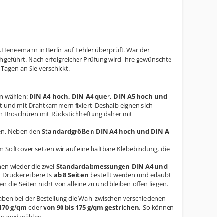
Heneemann in Berlin auf Fehler überprüft. War der
chgeführt. Nach erfolgreicher Prüfung wird Ihre gewünschte
Tagen an Sie verschickt.
n wählen:
DIN A4 hoch, DIN A4 quer, DIN A5 hoch und
t und mit Drahtkammern fixiert. Deshalb eignen sich
ken Broschüren mit Rückstichheftung daher mit
len. Neben den
Standardgrößen DIN A4 hoch und DIN A
m Softcover setzen wir auf eine haltbare Klebebindung, die
en wieder die zwei
Standardabmessungen DIN A4 und
 Druckerei bereits
ab 8 Seiten
bestellt werden und erlaubt
n die Seiten nicht von alleine zu und bleiben offen liegen.
 haben bei der Bestellung die Wahl zwischen verschiedenen
 170 g/qm
oder
von 90 bis 175 g/qm gestrichen.
So können
länzend wählen.