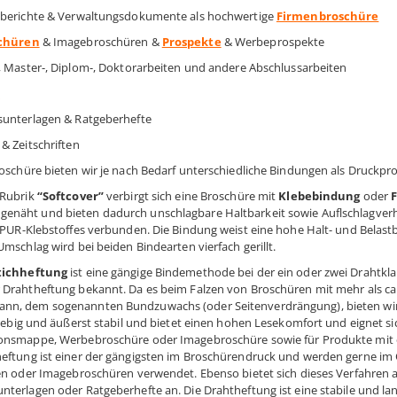
sberichte & Verwaltungsdokumente als hochwertige
Firmenbroschüre
schüren
& Imagebroschüren &
Prospekte
& Werbeprospekte
-, Master-, Diplom-, Doktorarbeiten und andere Abschlussarbeiten
e
sunterlagen & Ratgeberhefte
& Zeitschriften
roschüre bieten wir je nach Bedarf unterschiedliche Bindungen als Druckpr
 Rubrik
“Softcover”
verbirgt sich eine Broschüre mit
Klebebindung
oder
näht und bieten dadurch unschlagbare Haltbarkeit sowie Auflschlagverh
s PUR-Klebstoffes verbunden. Die Bindung weist eine hohe Halt- und Belast
Umschlag wird bei beiden Bindearten vierfach gerillt.
tichheftung
ist eine gängige Bindemethode bei der ein oder zwei Drahtkla
 Drahtheftung bekannt. Da es beim Falzen von Broschüren mit mehr als ca.
n, dem sogenannten Bundzuwachs (oder Seitenverdrängung), bieten wir di
nglebig und äußerst stabil und bietet einen hohen Lesekomfort und eignet s
onsmappe, Werbebroschüre oder Imagebroschüre sowie für Produkte mit e
eftung ist einer der gängigsten im Broschürendruck und werden gerne im 
ten oder Imagebroschüren verwendet. Ebenso bietet sich dieses Verfahren
nterlagen oder Ratgeberhefte an. Die Drahtheftung ist eine stabile und l