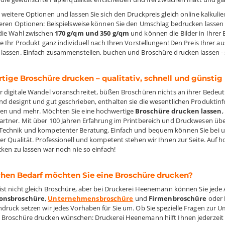
 weitere Optionen und lassen Sie sich den Druckpreis gleich online kalkul
teren Optionen: Beispielsweise können Sie den Umschlag bedrucken lassen
die Wahl zwischen
170 g/qm und 350 g/qm
und können die Bilder in Ihrer
ie Ihr Produkt ganz individuell nach Ihren Vorstellungen! Den Preis Ihrer 
lassen. Einfach zusammenstellen, buchen und Broschüre drucken lassen - so
ige Broschüre drucken – qualitativ, schnell und günstig
 digitale Wandel voranschreitet, büßen Broschüren nichts an ihrer Bedeut
d designt und gut geschrieben, enthalten sie die wesentlichen Produktinf
en und mehr. Möchten Sie eine hochwertige
Broschüre drucken lassen
,
rtner. Mit über 100 Jahren Erfahrung im Printbereich und Druckwesen über
echnik und kompetenter Beratung. Einfach und bequem können Sie bei u
er Qualität. Professionell und kompetent stehen wir Ihnen zur Seite. Au
cken zu lassen war noch nie so einfach!
chen Bedarf möchten Sie eine Broschüre drucken?
ist nicht gleich Broschüre, aber bei Druckerei Heenemann können Sie jede
ionsbroschüre
,
Unternehmensbroschüre
und
Firmenbroschüre
oder
druck setzen wir jedes Vorhaben für Sie um. Ob Sie spezielle Fragen zur
Broschüre drucken wünschen: Druckerei Heenemann hilft Ihnen jederzeit p