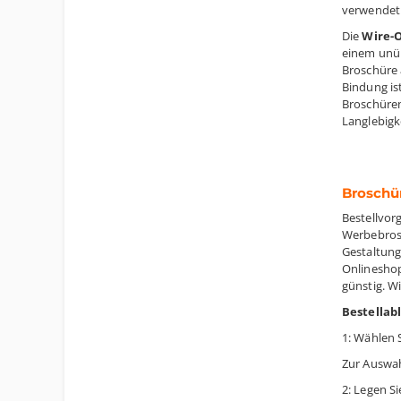
verwendet
Die
Wire-
einem unüb
Broschüre 
Bindung ist
Broschüren
Langlebigke
Broschü
Bestellvor
Werbebrosc
Gestaltung
Onlineshop
günstig. W
Bestellabl
1: Wählen 
Zur Auswah
2: Legen Si