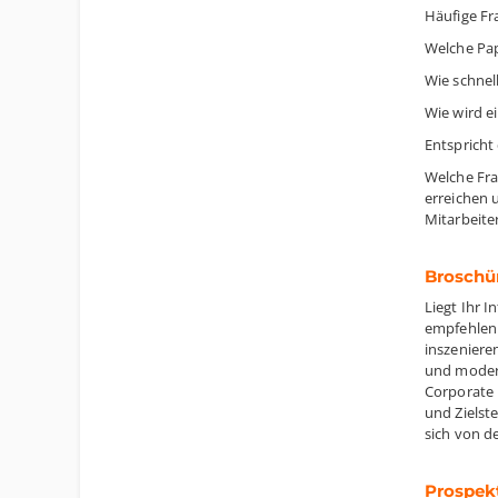
Häufige Fr
Welche Pap
Wie schnel
Wie wird ei
Entspricht
Welche Fra
erreichen u
Mitarbeite
Broschü
Liegt Ihr 
empfehlen 
inszeniere
und modern
Corporate 
und Zielste
sich von d
Prospekt