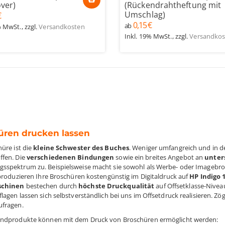
over)
(Rückendrahtheftung mit
Umschlag)
€
0,15 €
ab
% MwSt.
,
zzgl.
Versandkosten
Inkl. 19% MwSt.
,
zzgl.
Versandkos
üren drucken lassen
hüre ist die
kleine Schwester des Buches
. Weniger umfangreich und in de
ffen. Die
verschiedenen Bindungen
sowie ein breites Angebot an
unter
spektrum zu. Beispielsweise macht sie sowohl als Werbe- oder Imagebrosc
 produzieren Ihre Broschüren
kostengünstig im Digitaldruck auf
HP Indigo 
chinen
bestechen durch
höchste Druckqualität
auf Offsetklasse-Nivea
agen lassen sich selbstverständlich bei uns im Offsetdruck realisieren. Zög
ufragen.
Endprodukte können mit dem Druck von Broschüren ermöglicht werden: