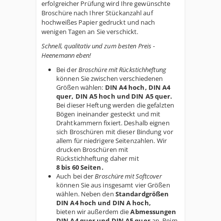
erfolgreicher Prüfung wird Ihre gewünschte
Broschüre nach Ihrer Stückanzahl auf
hochweißes Papier gedruckt und nach
wenigen Tagen an Sie verschickt.
Schnell, qualitativ und zum besten Preis -
Heenemann eben!
Bei der
Broschüre mit Rückstichheftung
können Sie zwischen verschiedenen
Größen wählen:
DIN A4 hoch, DIN A4
quer, DIN A5 hoch und DIN A5 quer.
Bei dieser Heftung werden die gefalzten
Bögen ineinander gesteckt und mit
Drahtkammern fixiert. Deshalb eignen
sich Broschüren mit dieser Bindung vor
allem für niedrigere Seitenzahlen. Wir
drucken Broschüren mit
Rückstichheftung daher mit
8 bis 60 Seiten.
Auch bei der
Broschüre mit Softcover
können Sie aus insgesamt vier Größen
wählen. Neben den
Standardgrößen
DIN A4 hoch und DIN A hoch,
bieten wir außerdem die
Abmessungen
DIN A4 quer und DIN A5 quer
an. Beim