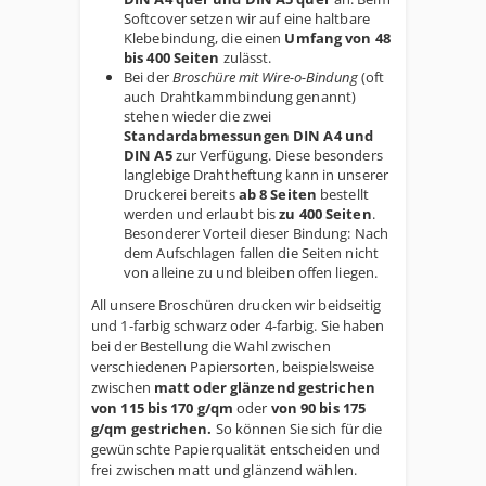
Softcover setzen wir auf eine haltbare
Klebebindung, die einen
Umfang von 48
bis 400 Seiten
zulässt.
Bei der
Broschüre mit Wire-o-Bindung
(oft
auch Drahtkammbindung genannt)
stehen wieder die zwei
Standardabmessungen DIN A4 und
DIN A5
zur Verfügung. Diese besonders
langlebige Drahtheftung kann in unserer
Druckerei bereits
ab 8 Seiten
bestellt
werden und erlaubt bis
zu 400 Seiten
.
Besonderer Vorteil dieser Bindung: Nach
dem Aufschlagen fallen die Seiten nicht
von alleine zu und bleiben offen liegen.
All unsere Broschüren drucken wir beidseitig
und 1-farbig schwarz oder 4-farbig. Sie haben
bei der Bestellung die Wahl zwischen
verschiedenen Papiersorten, beispielsweise
zwischen
matt oder glänzend gestrichen
von 115 bis 170 g/qm
oder
von 90 bis 175
g/qm gestrichen.
So können Sie sich für die
gewünschte Papierqualität entscheiden und
frei zwischen matt und glänzend wählen.