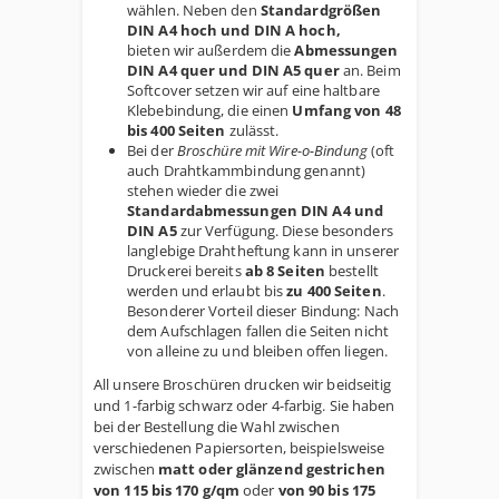
wählen. Neben den
Standardgrößen
DIN A4 hoch und DIN A hoch,
bieten wir außerdem die
Abmessungen
DIN A4 quer und DIN A5 quer
an. Beim
Softcover setzen wir auf eine haltbare
Klebebindung, die einen
Umfang von 48
bis 400 Seiten
zulässt.
Bei der
Broschüre mit Wire-o-Bindung
(oft
auch Drahtkammbindung genannt)
stehen wieder die zwei
Standardabmessungen DIN A4 und
DIN A5
zur Verfügung. Diese besonders
langlebige Drahtheftung kann in unserer
Druckerei bereits
ab 8 Seiten
bestellt
werden und erlaubt bis
zu 400 Seiten
.
Besonderer Vorteil dieser Bindung: Nach
dem Aufschlagen fallen die Seiten nicht
von alleine zu und bleiben offen liegen.
All unsere Broschüren drucken wir beidseitig
und 1-farbig schwarz oder 4-farbig. Sie haben
bei der Bestellung die Wahl zwischen
verschiedenen Papiersorten, beispielsweise
zwischen
matt oder glänzend gestrichen
von 115 bis 170 g/qm
oder
von 90 bis 175