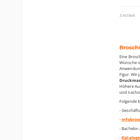
3 Artikel
Brosch
Eine Brosc
Wünsche o
Anwendungs
Figur. Wir
Druckmas
Höhere Aufl
und nachz
Folgende 
- Geschäft
-
Infobro
- Bachelor
-
Katalog