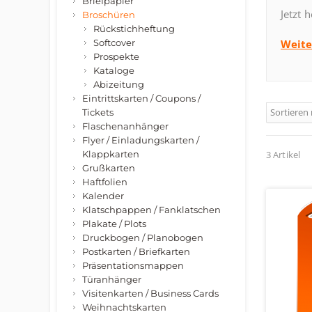
Briefpapier
Jetzt 
Broschüren
Rückstichheftung
Softcover
Weite
Prospekte
Kataloge
Abizeitung
Eintrittskarten / Coupons /
Sortieren
Tickets
Flaschenanhänger
Flyer / Einladungskarten /
Klappkarten
3 Artikel
Grußkarten
Haftfolien
Kalender
Klatschpappen / Fanklatschen
Plakate / Plots
Druckbogen / Planobogen
Postkarten / Briefkarten
Präsentationsmappen
Türanhänger
Visitenkarten / Business Cards
Weihnachtskarten