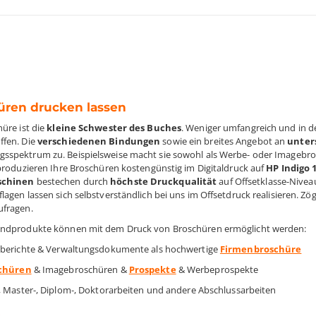
üren drucken lassen
hüre ist die
kleine Schwester des Buches
. Weniger umfangreich und in de
ffen. Die
verschiedenen Bindungen
sowie ein breites Angebot an
unter
spektrum zu. Beispielsweise macht sie sowohl als Werbe- oder Imagebrosc
 produzieren Ihre Broschüren
kostengünstig im Digitaldruck auf
HP Indigo 
chinen
bestechen durch
höchste Druckqualität
auf Offsetklasse-Nivea
agen lassen sich selbstverständlich bei uns im Offsetdruck realisieren. Zög
ufragen.
Endprodukte können mit dem Druck von Broschüren ermöglicht werden:
sberichte & Verwaltungsdokumente als hochwertige
Firmenbroschüre
schüren
& Imagebroschüren &
Prospekte
& Werbeprospekte
-, Master-, Diplom-, Doktorarbeiten und andere Abschlussarbeiten
e