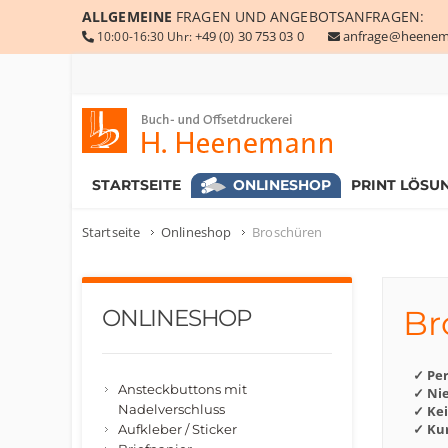
ALLGEMEINE
FRAGEN UND ANGEBOTSANFRAGEN:
+49 (0) 30 753 03 0
anfrage@heenem
10:00-16:30 Uhr:
Buch- und Offsetdruckerei Heenemann GmbH & Co. KG
STARTSEITE
ONLINESHOP
PRINT LÖSU
Startseite
Onlineshop
Broschüren
Br
ONLINESHOP
✓ Pe
Ansteckbuttons mit
✓ Nie
Nadelverschluss
✓ Ke
✓ Kur
Aufkleber / Sticker