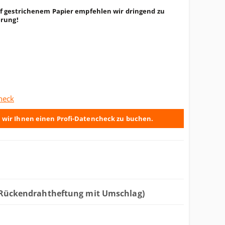
f gestrichenem Papier empfehlen wir dringend zu
erung!
heck
 wir Ihnen einen Profi-Datencheck zu buchen.
(Rückendrahtheftung mit Umschlag)