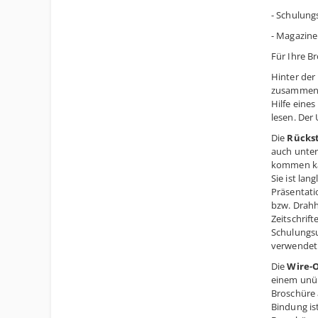
- Schulung
- Magazine 
Für Ihre B
Hinter der
zusammenge
Hilfe eine
lesen. Der 
Die
Rücks
auch unter
kommen kan
Sie ist la
Präsentati
bzw. Drahh
Zeitschrif
Schulungsu
verwendet
Die
Wire-
einem unüb
Broschüre 
Bindung ist