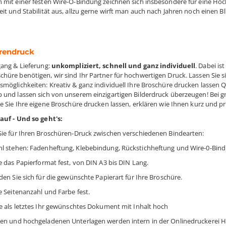
 mit einer festen Wire-O-Bindung zeichnen sich insbesondere für eine Hoch
it und Stabilität aus, allzu gerne wirft man auch nach Jahren noch einen Bl
rendruck
gang & Lieferung:
unkompliziert, schnell und ganz individuell
. Dabei is
hüre benötigen, wir sind Ihr Partner für hochwertigen Druck. Lassen Sie
smöglichkeiten: Kreativ & ganz individuell Ihre Broschüre drucken lassen Qu
 und lassen sich von unserem einzigartigen Bilderdruck überzeugen! Bei g
ie Sie Ihre eigene Broschüre drucken lassen, erklären wie Ihnen kurz und p
auf - Und so geht's:
Sie für Ihren Broschüren-Druck zwischen verschiedenen Bindearten:
l stehen: Fadenheftung, Klebebindung, Rückstichheftung und Wire-0-Bin
e das Papierformat fest, von DIN A3 bis DIN Lang.
den Sie sich für die gewünschte Papierart für Ihre Broschüre.
e Seitenanzahl und Farbe fest.
ie als letztes Ihr gewünschtes Dokument mit Inhalt hoch
en und hochgeladenen Unterlagen werden intern in der Onlinedruckerei H.