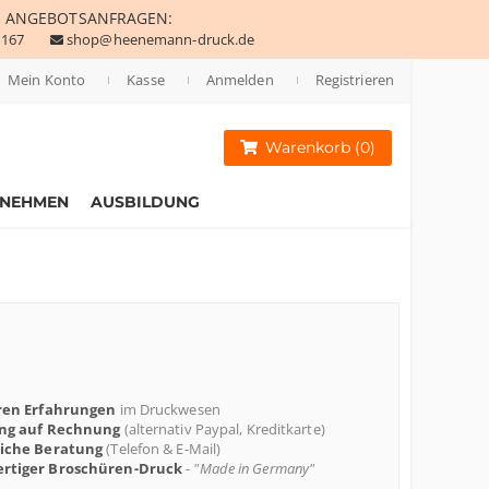
E
ANGEBOTSANFRAGEN:
 167
shop@heenemann-druck.de
Mein Konto
Kasse
Anmelden
Registrieren
Warenkorb (0)
RNEHMEN
AUSBILDUNG
ren Erfahrungen
im Druckwesen
ung auf Rechnung
(alternativ Paypal, Kreditkarte)
liche Beratung
(Telefon & E-Mail)
rtiger Broschüren-Druck
-
"Made in Germany"