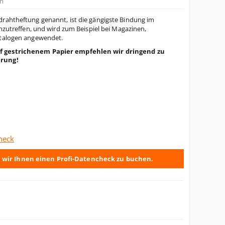
n
rahtheftung genannt, ist die gängigste Bindung im
anzutreffen, und wird zum Beispiel bei Magazinen,
atalogen angewendet.
f gestrichenem Papier empfehlen wir dringend zu
erung!
heck
 wir Ihnen einen Profi-Datencheck zu buchen.