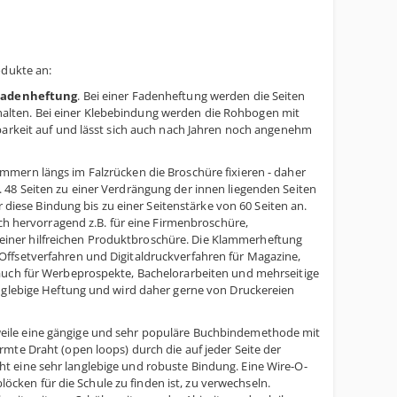
odukte an:
Fadenheftung
. Bei einer Fadenheftung werden die Seiten
alten. Bei einer Klebebindung werden die Rohbogen mit
barkeit auf und lässt sich auch nach Jahren noch angenehm
mmern längs im Falzrücken die Broschüre fixieren - daher
 48 Seiten zu einer Verdrängung der innen liegenden Seiten
ese Bindung bis zu einer Seitenstärke von 60 Seiten an.
ich hervorragend z.B. für eine Firmenbroschüre,
iner hilfreichen Produktbroschüre. Die Klammerheftung
Offsetverfahren und Digitaldruckverfahren für Magazine,
 auch für Werbeprospekte, Bachelorarbeiten und mehrseitige
anglebige Heftung und wird daher gerne von Druckereien
weile eine gängige und sehr populäre Buchbindemethode mit
mte Draht (open loops) durch die auf jeder Seite der
t eine sehr langlebige und robuste Bindung. Eine Wire-O-
blöcken für die Schule zu finden ist, zu verwechseln.