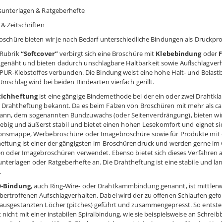
sunterlagen & Ratgeberhefte
& Zeitschriften
roschüre bieten wir je nach Bedarf unterschiedliche Bindungen als Druckpr
 Rubrik
“Softcover”
verbirgt sich eine Broschüre mit
Klebebindung
oder
näht und bieten dadurch unschlagbare Haltbarkeit sowie Auflschlagverh
s PUR-Klebstoffes verbunden. Die Bindung weist eine hohe Halt- und Belast
Umschlag wird bei beiden Bindearten vierfach gerillt.
tichheftung
ist eine gängige Bindemethode bei der ein oder zwei Drahtkla
 Drahtheftung bekannt. Da es beim Falzen von Broschüren mit mehr als ca.
n, dem sogenannten Bundzuwachs (oder Seitenverdrängung), bieten wir di
nglebig und äußerst stabil und bietet einen hohen Lesekomfort und eignet s
onsmappe, Werbebroschüre oder Imagebroschüre sowie für Produkte mit e
eftung ist einer der gängigsten im Broschürendruck und werden gerne im 
ten oder Imagebroschüren verwendet. Ebenso bietet sich dieses Verfahren
nterlagen oder Ratgeberhefte an. Die Drahtheftung ist eine stabile und l
.
O-Bindung
, auch Ring-Wire- oder Drahtkammbindung genannt, ist mittler
ertroffenen Aufschlagverhalten. Dabei wird der zu offenen Schlaufen gefor
ausgestanzten Löcher (pitches) geführt und zusammengepresst. So entsteh
 nicht mit einer instabilen Spiralbindung, wie sie beispielsweise an Schreib