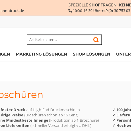
SPEZIELLE
SHOP
FRAGEN,
KEIN
ann-druck.de
+49 (0) 30 753 03
10:00-16:30 Uhr:
NGEN
MARKETING LÖSUNGEN
SHOP LÖSUNGEN
UNTE
oschüren
rfekter Druck
auf High-End-Druckmaschinen
✓ 100 Jah
drige Preise
(Broschüren schon ab 16 Cent)
✓ Liefer
ine Mindestbestellmenge
(Produktion ab 1 Broschüre)
✓ Persön
ze Lieferzeiten
(schneller Versand erfolgt via DHL)
✓ Hochwe