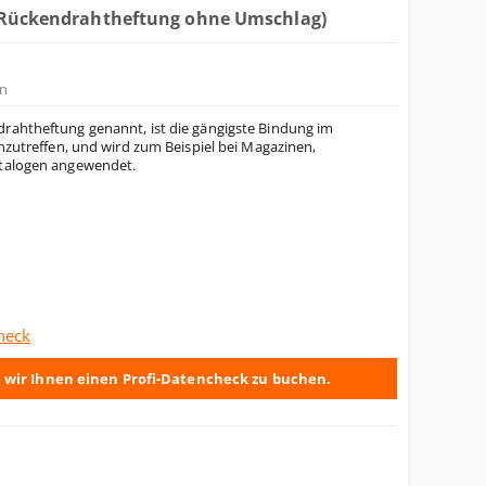
(Rückendrahtheftung ohne Umschlag)
n
rahtheftung genannt, ist die gängigste Bindung im
anzutreffen, und wird zum Beispiel bei Magazinen,
atalogen angewendet.
heck
 wir Ihnen einen Profi-Datencheck zu buchen.