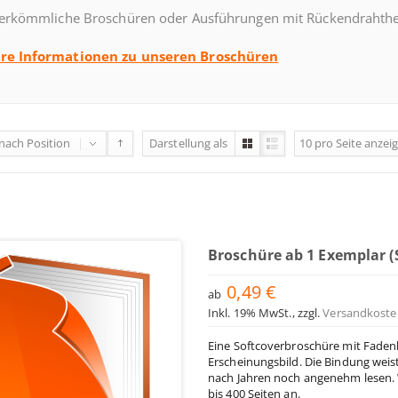
herkömmliche Broschüren oder Ausführungen mit Rückendrahthe
re Informationen zu unseren Broschüren
 nach
Position
Darstellung als
10
pro Seite
anzei
Broschüre ab 1 Exemplar (
0,49 €
ab
Inkl. 19% MwSt.
,
zzgl.
Versandkoste
Eine Softcoverbroschüre mit Fadenh
Erscheinungsbild. Die Bindung weist
nach Jahren noch angenehm lesen. 
bis 400 Seiten an.