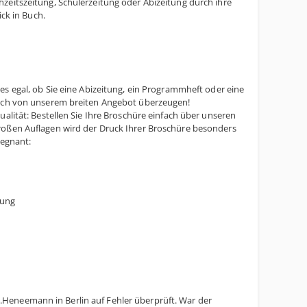
zeitszeitung, Schülerzeitung oder Abizeitung durch ihre
ick in Buch.
t es egal, ob Sie eine Abizeitung, ein Programmheft oder eine
 sich von unserem breiten Angebot überzeugen!
alität: Bestellen Sie Ihre Broschüre einfach über unseren
roßen Auflagen wird der Druck Ihrer Broschüre besonders
regnant:
dung
Heneemann in Berlin auf Fehler überprüft. War der