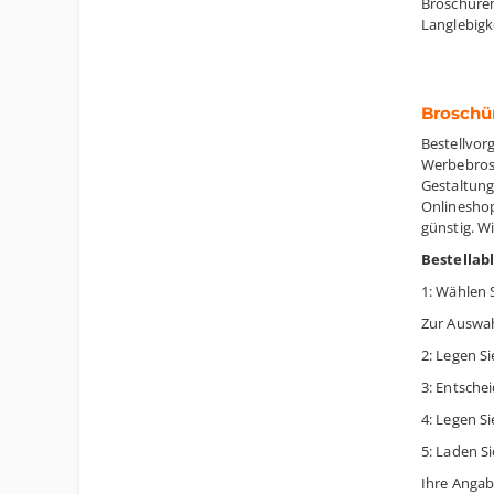
Broschüren
Langlebigke
Broschü
Bestellvor
Werbebrosc
Gestaltung
Onlineshop
günstig. W
Bestellabl
1: Wählen 
Zur Auswah
2: Legen Si
3: Entschei
4: Legen Si
5: Laden S
Ihre Angab