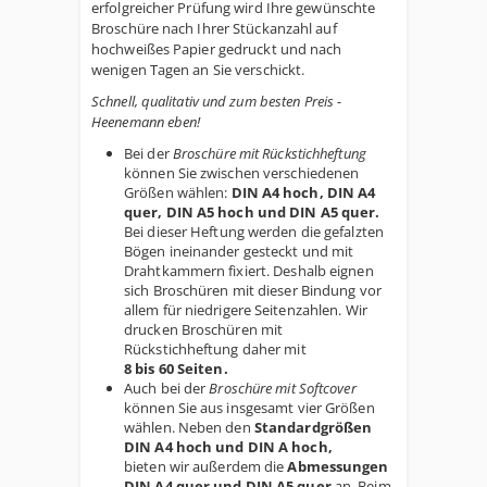
erfolgreicher Prüfung wird Ihre gewünschte
Broschüre nach Ihrer Stückanzahl auf
hochweißes Papier gedruckt und nach
wenigen Tagen an Sie verschickt.
Schnell, qualitativ und zum besten Preis -
Heenemann eben!
Bei der
Broschüre mit Rückstichheftung
können Sie zwischen verschiedenen
Größen wählen:
DIN A4 hoch, DIN A4
quer, DIN A5 hoch und DIN A5 quer.
Bei dieser Heftung werden die gefalzten
Bögen ineinander gesteckt und mit
Drahtkammern fixiert. Deshalb eignen
sich Broschüren mit dieser Bindung vor
allem für niedrigere Seitenzahlen. Wir
drucken Broschüren mit
Rückstichheftung daher mit
8 bis 60 Seiten.
Auch bei der
Broschüre mit Softcover
können Sie aus insgesamt vier Größen
wählen. Neben den
Standardgrößen
DIN A4 hoch und DIN A hoch,
bieten wir außerdem die
Abmessungen
DIN A4 quer und DIN A5 quer
an. Beim