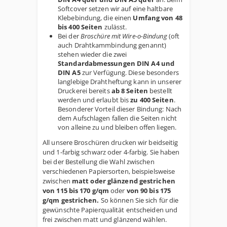
Softcover setzen wir auf eine haltbare
Klebebindung, die einen
Umfang von 48
bis 400 Seiten
zulässt.
Bei der
Broschüre mit Wire-o-Bindung
(oft
auch Drahtkammbindung genannt)
stehen wieder die zwei
Standardabmessungen DIN A4 und
DIN A5
zur Verfügung. Diese besonders
langlebige Drahtheftung kann in unserer
Druckerei bereits
ab 8 Seiten
bestellt
werden und erlaubt bis
zu 400 Seiten
.
Besonderer Vorteil dieser Bindung: Nach
dem Aufschlagen fallen die Seiten nicht
von alleine zu und bleiben offen liegen.
All unsere Broschüren drucken wir beidseitig
und 1-farbig schwarz oder 4-farbig. Sie haben
bei der Bestellung die Wahl zwischen
verschiedenen Papiersorten, beispielsweise
zwischen
matt oder glänzend gestrichen
von 115 bis 170 g/qm
oder
von 90 bis 175
g/qm gestrichen.
So können Sie sich für die
gewünschte Papierqualität entscheiden und
frei zwischen matt und glänzend wählen.