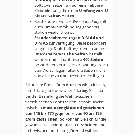
Softcover setzen wir auf eine haltbare
Klebebindung, die einen
Umfang von 48
bis 400 Seiten
zulässt.
Bei der
Broschüre mit Wire-o-Bindung
(oft
auch Drahtkammbindung genannt)
stehen wieder die zwei
Standardabmessungen DIN A4 und
DIN A5
zur Verfügung. Diese besonders
langlebige Drahtheftung kann in unserer
Druckerei bereits
ab 8 Seiten
bestellt
werden und erlaubt bis
zu 400 Seiten
.
Besonderer Vorteil dieser Bindung: Nach
dem Aufschlagen fallen die Seiten nicht
von alleine zu und bleiben offen liegen.
All unsere Broschüren drucken wir beidseitig
und 1-farbig schwarz oder 4-farbig. Sie haben
bei der Bestellung die Wahl zwischen
verschiedenen Papiersorten, beispielsweise
zwischen
matt oder glänzend gestrichen
von 115 bis 170 g/qm
oder
von 90 bis 175
g/qm gestrichen.
So können Sie sich für die
gewünschte Papierqualität entscheiden und
frei zwischen matt und glänzend wählen.