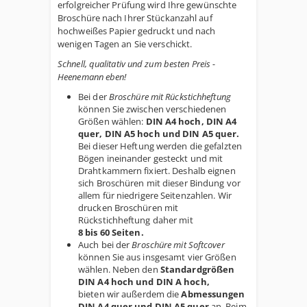
erfolgreicher Prüfung wird Ihre gewünschte
Broschüre nach Ihrer Stückanzahl auf
hochweißes Papier gedruckt und nach
wenigen Tagen an Sie verschickt.
Schnell, qualitativ und zum besten Preis -
Heenemann eben!
Bei der
Broschüre mit Rückstichheftung
können Sie zwischen verschiedenen
Größen wählen:
DIN A4 hoch, DIN A4
quer, DIN A5 hoch und DIN A5 quer.
Bei dieser Heftung werden die gefalzten
Bögen ineinander gesteckt und mit
Drahtkammern fixiert. Deshalb eignen
sich Broschüren mit dieser Bindung vor
allem für niedrigere Seitenzahlen. Wir
drucken Broschüren mit
Rückstichheftung daher mit
8 bis 60 Seiten.
Auch bei der
Broschüre mit Softcover
können Sie aus insgesamt vier Größen
wählen. Neben den
Standardgrößen
DIN A4 hoch und DIN A hoch,
bieten wir außerdem die
Abmessungen
DIN A4 quer und DIN A5 quer
an. Beim