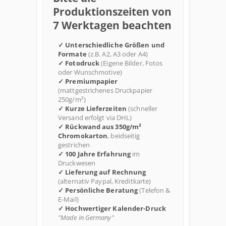
Produktionszeiten von
7 Werktagen beachten
✓ Unterschiedliche Größen und
Formate
(z.B. A2, A3 oder A4)
✓ Fotodruck
(Eigene Bilder, Fotos
oder Wunschmotive)
✓ Premiumpapier
(mattgestrichenes Druckpapier
250g/m²)
✓ Kurze Lieferzeiten
(schneller
Versand erfolgt via DHL)
✓ Rückwand aus 350g/m²
Chromokarton
, beidseitig
gestrichen
✓ 100 Jahre Erfahrung
im
Druckwesen
✓ Lieferung auf Rechnung
(alternativ Paypal, Kreditkarte)
✓ Persönliche Beratung
(Telefon &
E-Mail)
✓ Hochwertiger Kalender-Druck
"Made in Germany"