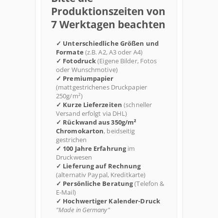
Produktionszeiten von
7 Werktagen beachten
✓ Unterschiedliche Größen und
Formate
(z.B. A2, A3 oder A4)
✓ Fotodruck
(Eigene Bilder, Fotos
oder Wunschmotive)
✓ Premiumpapier
(mattgestrichenes Druckpapier
250g/m²)
✓ Kurze Lieferzeiten
(schneller
Versand erfolgt via DHL)
✓ Rückwand aus 350g/m²
Chromokarton
, beidseitig
gestrichen
✓ 100 Jahre Erfahrung
im
Druckwesen
✓ Lieferung auf Rechnung
(alternativ Paypal, Kreditkarte)
✓ Persönliche Beratung
(Telefon &
E-Mail)
✓ Hochwertiger Kalender-Druck
"Made in Germany"