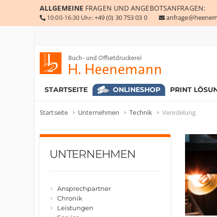
ALLGEMEINE
FRAGEN UND ANGEBOTSANFRAGEN:
+49 (0) 30 753 03 0
anfrage@heenem
10:00-16:30 Uhr:
Buch- und Offsetdruckerei Heenemann GmbH & Co. KG
STARTSEITE
ONLINESHOP
PRINT LÖSU
Startseite
Unternehmen
Technik
Veredelung
UNTERNEHMEN
Ansprechpartner
Chronik
Leistungen