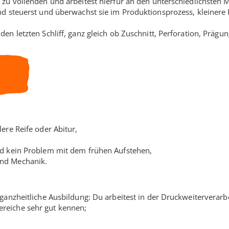
 zu vollenden und arbeitest hierfür an den unterschiedlichsten
und steuerst und überwachst sie im Produktionsprozess, kleine
den letzten Schliff, ganz gleich ob Zuschnitt, Perforation, Präg
ere Reife oder Abitur,
nd kein Problem mit dem frühen Aufstehen,
und Mechanik.
 ganzheitliche Ausbildung: Du arbeitest in der Druckweiterverarb
reiche sehr gut kennen;