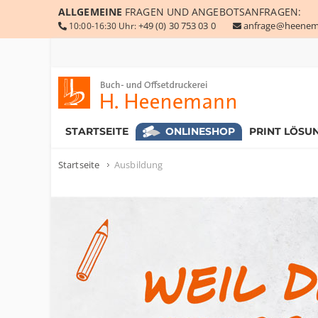
ALLGEMEINE
FRAGEN UND ANGEBOTSANFRAGEN:
+49 (0) 30 753 03 0
anfrage@heenem
10:00-16:30 Uhr:
Buch- und Offsetdruckerei Heenemann GmbH & Co. KG
STARTSEITE
ONLINESHOP
PRINT LÖSU
Startseite
Ausbildung