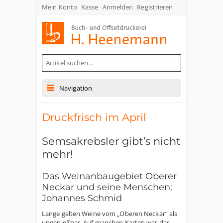
Mein Konto
Kasse
Anmelden
Registrieren
Buch- und Offsetdruckerei Heenemann GmbH & Co. KG
Navigation
Druckfrisch im April
Semsakrebsler gibt’s nicht
mehr!
Das Weinanbaugebiet Oberer
Neckar und seine Menschen:
Johannes Schmid
Lange galten Weine vom „Oberen Neckar“ als
ungenießbar. Auf manchen Karten war das