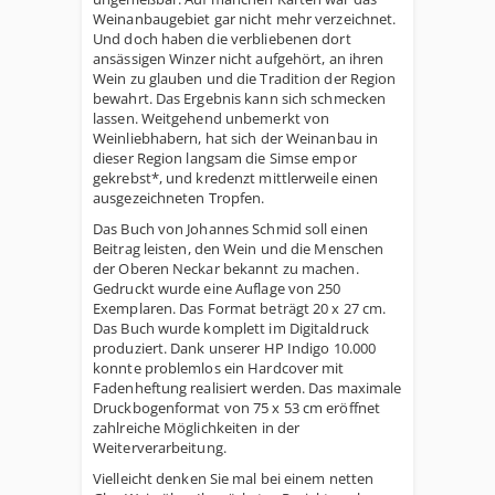
Weinanbaugebiet gar nicht mehr verzeichnet.
Und doch haben die verbliebenen dort
ansässigen Winzer nicht aufgehört, an ihren
Wein zu glauben und die Tradition der Region
bewahrt. Das Ergebnis kann sich schmecken
lassen. Weitgehend unbemerkt von
Weinliebhabern, hat sich der Weinanbau in
dieser Region langsam die Simse empor
gekrebst*, und kredenzt mittlerweile einen
ausgezeichneten Tropfen.
Das Buch von Johannes Schmid soll einen
Beitrag leisten, den Wein und die Menschen
der Oberen Neckar bekannt zu machen.
Gedruckt wurde eine Auflage von 250
Exemplaren. Das Format beträgt 20 x 27 cm.
Das Buch wurde komplett im Digitaldruck
produziert. Dank unserer HP Indigo 10.000
konnte problemlos ein Hardcover mit
Fadenheftung realisiert werden. Das maximale
Druckbogenformat von 75 x 53 cm eröffnet
zahlreiche Möglichkeiten in der
Weiterverarbeitung.
Vielleicht denken Sie mal bei einem netten