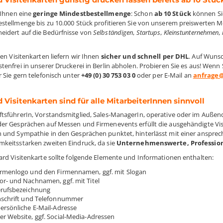
 Ihnen eine
geringe Mindestbestellmenge
: Schon
ab 10 Stück
können Sie
stellmenge bis zu 10.000 Stück profitieren Sie von unserem preiswerten M
idert auf die Bedürfnisse von
Selbständigen
,
Startups
,
Kleinstunternehmen
,
en Visitenkarten liefern wir Ihnen
sicher und schnell per DHL
. Auf Wuns
tenfrei in unserer Druckerei in Berlin abholen. Probieren Sie es aus! Wen
r Sie gern telefonisch unter
+49 (0) 30 753 03 0
oder per E-Mail an
anfrage
 Visitenkarten sind für alle MitarbeiterInnen sinnvoll
tsführerIn, Vorstandsmitglied, Sales-ManagerIn, operative oder im Außend
er Gesprächen auf Messen und Firmenevents erfüllt die ausgehändigte Vi
 und Sympathie in den Gesprächen punktet, hinterlässt mit einer ansprec
keitsstarken zweiten Eindruck, da sie
Unternehmenswerte, Professiona
ard Visitenkarte sollte folgende Elemente und Informationen enthalten:
irmenlogo und den Firmennamen, ggf. mit Slogan
or- und Nachnamen, ggf. mit Titel
erufsbezeichnung
nschrift und Telefonnummer
persönliche E-Mail-Adresse
er Website, ggf. Social-Media-Adressen