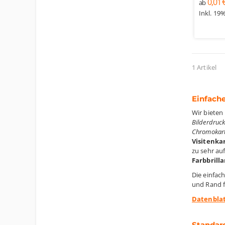
0,01 
ab
Inkl. 19
1 Artikel
Einfache
Wir bieten
Bilderdruc
Chromokarto
Visitenka
zu sehr au
Farbbrill
Die einfac
und Rand fi
Datenblat
Standard