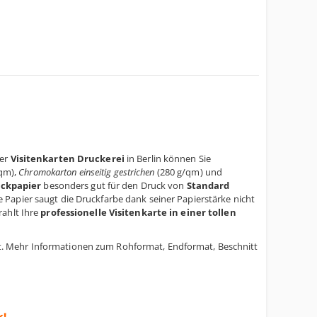
rer
Visitenkarten Druckerei
in Berlin können Sie
qm),
Chromokarton einseitig gestrichen
(280 g/qm) und
uckpapier
besonders gut für den Druck von
Standard
 Papier saugt die Druckfarbe dank seiner Papierstärke nicht
rahlt Ihre
professionelle Visitenkarte in einer tollen
. Mehr Informationen zum Rohformat, Endformat, Beschnitt
k!