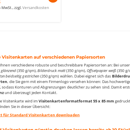
€
% MwSt.
,
zzgl.
Versandkosten
 Visitenkarten auf verschiedenen Papiersorten
 Ihnen verschiedene robuste und beschreibbare Papiersorten an: Bei unse
k glänzend
(350 g/qm),
Bilderdruck matt
(350 g/qm),
Offsetpapier weiß
(350 g/
n beidseitig gestrichen
(350 g/qm) wählen. Dabei eignet sich das
Bilderdr
rten
, die Sie gern mit einem Firmenlogo versehen können: Das hochwertige
f, sodass Konturen und Abgrenzungen deutlicher zu sehen sind. Damit erst
anz
und überzeugt jeden Kontakt.
he Visitenkarte wird im
Visitenkartenformatformat 55 x 85 mm
gedruckt
nden Sie in dieser Übersicht:
t für Standard Visitenkarten downloaden
 Visitenkarten günstig drucken lassen bereits ab 10 Stüc