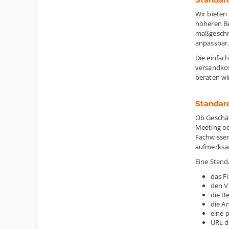
Wir bieten
höheren Be
maßgeschne
anpassbar.
Die einfach
versandkos
beraten wi
Standard
Ob Geschäf
Meeting od
Fachwissen
aufmerksam
Eine Stand
das F
den V
die B
die A
eine 
URL d