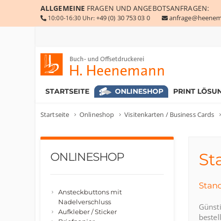
ALLGEMEINE
FRAGEN UND ANGEBOTSANFRAGEN:
+49 (0) 30 753 03 0
anfrage@heenem
10:00-16:30 Uhr:
Buch- und Offsetdruckerei Heenemann GmbH & Co. KG
STARTSEITE
ONLINESHOP
PRINT LÖSU
Startseite
Onlineshop
Visitenkarten / Business Cards
St
ONLINESHOP
Stand
Ansteckbuttons mit
Nadelverschluss
Günsti
Aufkleber / Sticker
bestel