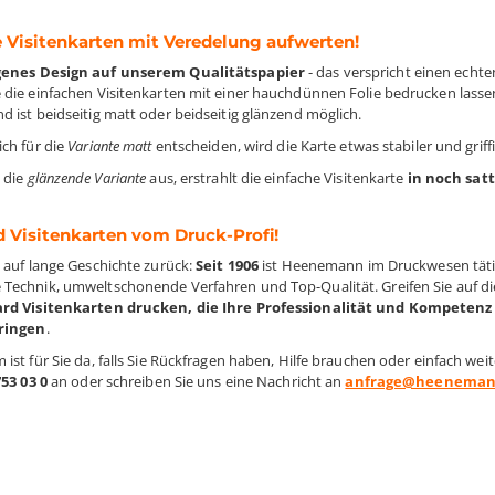
 Visitenkarten mit Veredelung aufwerten!
genes Design auf unserem Qualitätspapier
- das verspricht einen echt
 die einfachen Visitenkarten mit einer hauchdünnen Folie bedrucken lasse
d ist beidseitig matt oder beidseitig glänzend möglich.
ich für die
Variante matt
entscheiden, wird die Karte etwas stabiler und grif
 die
glänzende Variante
aus, erstrahlt die einfache Visitenkarte
in noch sat
 Visitenkarten vom Druck-Profi!
n auf lange Geschichte zurück:
Seit 1906
ist Heenemann im Druckwesen täti
Technik, umweltschonende Verfahren und Top-Qualität. Greifen Sie auf 
ard Visitenkarten drucken, die Ihre Professionalität und Kompeten
ringen
.
 ist für Sie da, falls Sie Rückfragen haben, Hilfe brauchen oder einfach w
753 03 0
an oder schreiben Sie uns eine Nachricht an
anfrage@heeneman