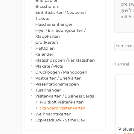
Briefpapier
preisw
Broschüren
greift
Eintrittskarten / Coupons /
mit Fa
Tickets
Flaschenanhänger
Flyer / Einladungskarten /
Klappkarten
Grußkarten
Sortieren
Haftfolien
Kalender
Klatschpappen / Fanklatschen
1 Artikel
Plakate / Plots
Druckbogen / Planobogen
Postkarten / Briefkarten
Präsentationsmappen
Türanhänger
Visitenkarten / Business Cards
Multiloft Visitenkarten
Standard Visitenkarten
Weihnachtskarten
Expressdruck - Same Day
Visite