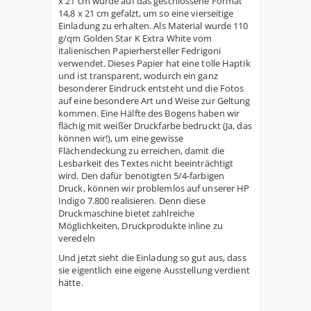
x 21 cm wurde auf das geschlossene Format
14,8 x 21 cm gefalzt, um so eine vierseitige
Einladung zu erhalten. Als Material wurde 110
g/qm Golden Star K Extra White vom
italienischen Papierhersteller Fedrigoni
verwendet. Dieses Papier hat eine tolle Haptik
und ist transparent, wodurch ein ganz
besonderer Eindruck entsteht und die Fotos
auf eine besondere Art und Weise zur Geltung
kommen. Eine Hälfte des Bogens haben wir
flächig mit weißer Druckfarbe bedruckt (Ja, das
können wir!), um eine gewisse
Flächendeckung zu erreichen, damit die
Lesbarkeit des Textes nicht beeinträchtigt
wird. Den dafür benötigten 5/4-farbigen
Druck, können wir problemlos auf unserer HP
Indigo 7.800 realisieren. Denn diese
Druckmaschine bietet zahlreiche
Möglichkeiten, Druckprodukte inline zu
veredeln
Und jetzt sieht die Einladung so gut aus, dass
sie eigentlich eine eigene Ausstellung verdient
hätte.