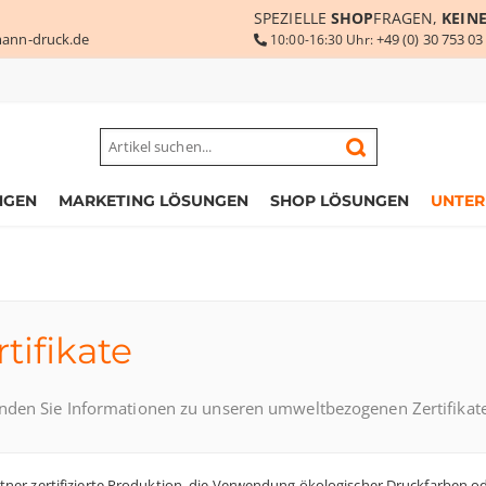
SPEZIELLE
SHOP
FRAGEN,
KEIN
ann-druck.de
+49 (0) 30 753 03
10:00-16:30 Uhr:
NGEN
MARKETING LÖSUNGEN
SHOP LÖSUNGEN
UNTE
rtifikate
inden Sie Informationen zu unseren umweltbezogenen Zertifikate
tner zertifizierte Produktion, die Verwendung ökologischer Druckfarben