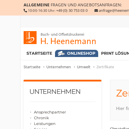
ALLGEMEINE
FRAGEN UND ANGEBOTSANFRAGEN:
+49 (0) 30 753 03 0
anfrage@heenem
10:00-16:30 Uhr:
Buch- und Offsetdruckerei Heenemann GmbH & Co. KG
STARTSEITE
ONLINESHOP
PRINT LÖSU
Startseite
Unternehmen
Umwelt
Zertifikate
Ze
UNTERNEHMEN
Hier f
Ansprechpartner
Chronik
Leistungen
ClimatePar