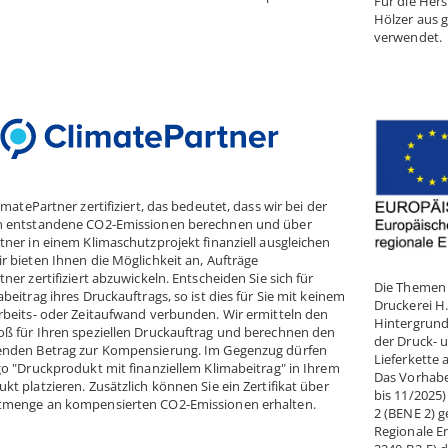
Für die Hers
Hölzer aus 
verwendet.
imatePartner zertifiziert, das bedeutet, dass wir bei der
n entstandene CO2-Emissionen berechnen und über
tner in einem Klimaschutzprojekt finanziell ausgleichen
r bieten Ihnen die Möglichkeit an, Aufträge
ner zertifiziert abzuwickeln. Entscheiden Sie sich für
Die Themen N
beitrag ihres Druckauftrags, so ist dies für Sie mit keinem
Druckerei H
rbeits- oder Zeitaufwand verbunden. Wir ermitteln den
Hintergrund
ß für Ihren speziellen Druckauftrag und berechnen den
der Druck- 
enden Betrag zur Kompensierung. Im Gegenzug dürfen
Lieferkette 
go "Druckprodukt mit finanziellem Klimabeitrag" in Ihrem
Das Vorhabe
t platzieren. Zusätzlich können Sie ein Zertifikat über
bis 11/2025
tmenge an kompensierten CO2-Emissionen erhalten.
2 (BENE 2) g
Regionale E