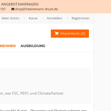
E
ANGEBOTSANFRAGEN:
 167
shop@heenemann-druck.de
Mein Konto
Kasse
Anmelden
Registrieren
Warenkorb (0)
RNEHMEN
AUSBILDUNG
n, wie FSC, PEFC und ClimatePartner.
 oder von FSC-Papier – Ökonomie und Ökologie gehören eng