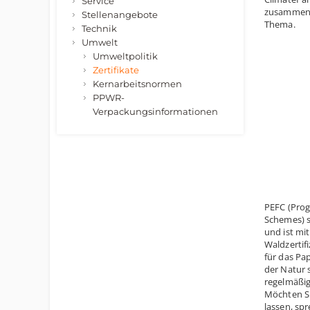
Service
zusammen. 
Stellenangebote
Thema.
Technik
Umwelt
Umweltpolitik
Zertifikate
Kernarbeitsnormen
PPWR-
Verpackungsinformationen
PEFC (Prog
Schemes) s
und ist mi
Waldzertifi
für das Pa
der Natur 
regelmäßig
Möchten Si
lassen, sp