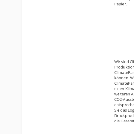
Papier.
Wir sind Cl
Produktio
ClimatePar
können. Wi
ClimatePart
einen Klima
weiteren A
CO2-Aussto
entsprech
Sie das Lo
Druckproduk
die Gesam