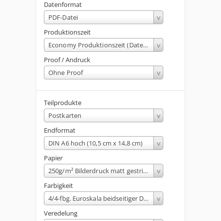
Datenformat
PDF-Datei
Produktionszeit
Economy Produktionszeit (Dateneingang bis 13:00 Uhr)
Proof / Andruck
Ohne Proof
Teilprodukte
Postkarten
Endformat
DIN A6 hoch (10,5 cm x 14,8 cm)
Papier
250g/m² Bilderdruck matt gestrichen
Farbigkeit
4/4-fbg. Euroskala beidseitiger Druck
Veredelung