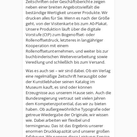
Zeitschriften oder Geschäftsberichte zeigen
neben einer breiten Angebotsvielfalt die
beständige Wertigkeit unserer Produkte. Wir
drucken alles für Sie. Wenn es nach der Größe
geht, von der Visitenkarte bis zum A0-Plakat.
Unsere Produktion läuft über die digitale
Vorstufe (CtP) zum Bogenoffset- oder
Rollenoffsetdruck, letzteres in langjähriger
Kooperation mit einem
Rollenoffsetunternehmen, und weiter bis zur
buchbinderischen Weiterverarbeitung sowie
Veredlung und schließlich bis zum Versand.
Was es auch sei – wir sind dabei. Ob ein Verlag
eine regelmäßige Zeitschrift herausgibt oder
der Kunstliebhaber seinen Katalog im
Museum kauft, es sind oder können
Erzeugnisse aus unserem Hause sein. Auch die
Bundesregierung vertraut seit vielen Jahren
dem Kompetenzpotential, das wir zu bieten
haben. Ob außergewöhnliche Typografie oder
getreue Wiedergabe der Originale, wir wissen
wie. Dabei arbeiten wir flexibel und
termingenau. Das ist das Ergebnis unserer
enormen Druckkapazität und unserer großen
Erfahrung. Wir nennen diese Leistung: Service