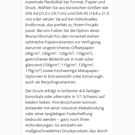
maximale Flexibilität bei Format, Papier und
Druck. Wählen Sie aus klassischen Größen wie
DIN A4 (21,0 x 29,7 cm) und DIN A5 (14,8 x 21,0
cm) oder setzen Sie auf ein individuelles
Endformat, das perfekt zu Ihrem Projekt
passt. Bei uns haben Sie die Option eines
Wunschformat! Für den Innenteil stehen
zahlreiche Papiervarianten zur Verfügung,
darunter ungestrichenes Offsetpapier
(90g/m², 100g/m², 120g/m², 170g/m²),
gestrichener Bilderdruck in matt oder
glänzend (100g/m², 115g/m², 135g/m²,
170g/m²) sowie hochwertige Metapaper-
Optionen in Extrasmooth oder Extrarough,
auch als Recyclingvarianten.
Der Druck erfolgt in brillanter 4/4-farbiger
Euroskala oder alternativ in 1/1 Schwarz auf
beiden Seiten. Ihre Broschüren können
entweder mit einer robusten Klebebindung
oder einer langlebigen Fadenheftung
bedruckt werden – ganz nach Ihren
Anforderungen. So entsteht ein
maßgeschneidertes Druckprodukt, das durch