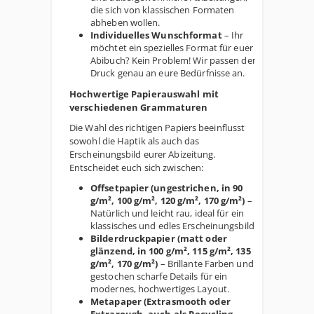
die sich von klassischen Formaten
abheben wollen.
Individuelles Wunschformat
– Ihr
möchtet ein spezielles Format für euer
Abibuch? Kein Problem! Wir passen den
Druck genau an eure Bedürfnisse an.
Hochwertige Papierauswahl mit
verschiedenen Grammaturen
Die Wahl des richtigen Papiers beeinflusst
sowohl die Haptik als auch das
Erscheinungsbild eurer Abizeitung.
Entscheidet euch sich zwischen:
Offsetpapier (ungestrichen, in 90
g/m², 100 g/m², 120 g/m², 170 g/m²)
–
Natürlich und leicht rau, ideal für ein
klassisches und edles Erscheinungsbild.
Bilderdruckpapier (matt oder
glänzend, in 100 g/m², 115 g/m², 135
g/m², 170 g/m²)
– Brillante Farben und
gestochen scharfe Details für ein
modernes, hochwertiges Layout.
Metapaper (Extrasmooth oder