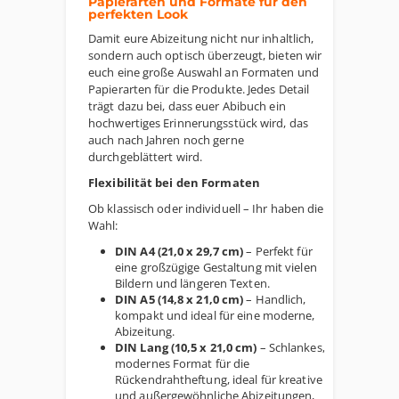
Papierarten und Formate für den
perfekten Look
Damit eure Abizeitung nicht nur inhaltlich,
sondern auch optisch überzeugt, bieten wir
euch eine große Auswahl an Formaten und
Papierarten für die Produkte. Jedes Detail
trägt dazu bei, dass euer Abibuch ein
hochwertiges Erinnerungsstück wird, das
auch nach Jahren noch gerne
durchgeblättert wird.
Flexibilität bei den Formaten
Ob klassisch oder individuell – Ihr haben die
Wahl:
DIN A4 (21,0 x 29,7 cm)
– Perfekt für
eine großzügige Gestaltung mit vielen
Bildern und längeren Texten.
DIN A5 (14,8 x 21,0 cm)
– Handlich,
kompakt und ideal für eine moderne,
Abizeitung.
DIN Lang (10,5 x 21,0 cm)
– Schlankes,
modernes Format für die
Rückendrahtheftung, ideal für kreative
und außergewöhnliche Abizeitungen,