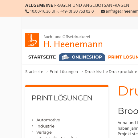
ALLGEMEINE
FRAGEN UND ANGEBOTSANFRAGEN:
+49 (0) 30 753 03 0
anfrage@heenem
10:00-16:30 Uhr:
Buch- und Offsetdruckerei Heenemann GmbH & Co. KG
STARTSEITE
ONLINESHOP
PRINT LÖSU
Startseite
Print Lösungen
Druckfrische Druckprodukte
Dr
PRINT LÖSUNGEN
Broo
Automotive
Anna und I
Industrie
haben jahr
Verlage
Projekt ste