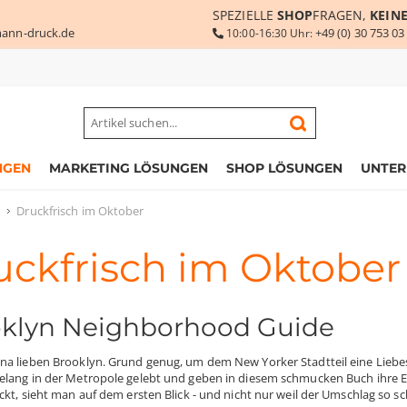
SPEZIELLE
SHOP
FRAGEN,
KEIN
ann-druck.de
+49 (0) 30 753 03
10:00-16:30 Uhr:
NGEN
MARKETING LÖSUNGEN
SHOP LÖSUNGEN
UNTE
Druckfrisch im Oktober
uckfrisch im Oktober
klyn Neighborhood Guide
na lieben Brooklyn. Grund genug, um dem New Yorker Stadtteil eine Liebe
elang in der Metropole gelebt und geben in diesem schmucken Buch ihre Er
ckt, sieht man auf dem ersten Blick - und nicht nur weil der Umschlag so sch