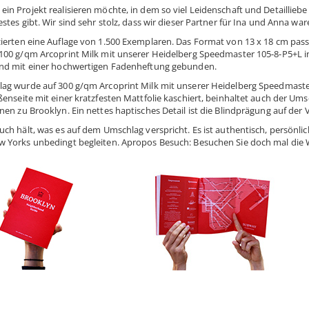
in Projekt realisieren möchte, in dem so viel Leidenschaft und Detailliebe 
stes gibt. Wir sind sehr stolz, dass wir dieser Partner für Ina und Anna war
ierten eine Auflage von 1.500 Exemplaren. Das Format von 13 x 18 cm passt 
100 g/qm Arcoprint Milk mit unserer Heidelberg Speedmaster 105-8-P5+L in
nd mit einer hochwertigen Fadenheftung gebunden.
ag wurde auf 300 g/qm Arcoprint Milk mit unserer Heidelberg Speedmaster 1
ßenseite mit einer kratzfesten Mattfolie kaschiert, beinhaltet auch der Um
en zu Brooklyn. Ein nettes haptisches Detail ist die Blindprägung auf der 
uch hält, was es auf dem Umschlag verspricht. Es ist authentisch, persönlic
 Yorks unbedingt begleiten. Apropos Besuch: Besuchen Sie doch mal die