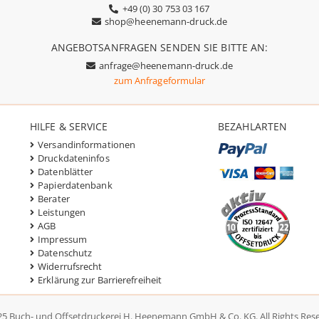
+49 (0) 30 753 03 167
shop@heenemann-druck.de
ANGEBOTSANFRAGEN SENDEN SIE BITTE AN:
anfrage@heenemann-druck.de
zum Anfrageformular
HILFE & SERVICE
BEZAHLARTEN
Versandinformationen
Druckdateninfos
Datenblätter
Papierdatenbank
Berater
Leistungen
AGB
Impressum
Datenschutz
Widerrufsrecht
Erklärung zur Barrierefreiheit
5 Buch- und Offsetdruckerei H. Heenemann GmbH & Co. KG. All Rights Res