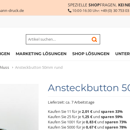
SPEZIELLE
SHOP
FRAGEN,
KEIN
ann-druck.de
+49 (0) 30 753 03
10:00-16:30 Uhr:
NGEN
MARKETING LÖSUNGEN
SHOP LÖSUNGEN
UNTE
hluss
Ansteckbutton 50mm rund
Ansteckbutton 
Lieferzeit: ca. 7 Arbeitstage
Kaufen Sie 11 für je
2,01 €
und
sparen
33
%
Kaufen Sie 25 für je
1,25 €
und
sparen
59
%
Kaufen Sie 1001 für je
0,83 €
und
sparen
73
%
Kaufen Sie 5000 für je
0,67 €
und
sparen
78
%