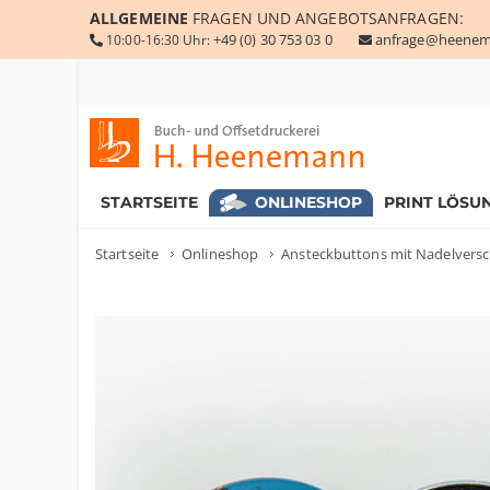
ALLGEMEINE
FRAGEN UND ANGEBOTSANFRAGEN:
+49 (0) 30 753 03 0
anfrage@heenem
10:00-16:30 Uhr:
Buch- und Offsetdruckerei Heenemann GmbH & Co. KG
STARTSEITE
ONLINESHOP
PRINT LÖSU
Startseite
Onlineshop
Ansteckbuttons mit Nadelversc