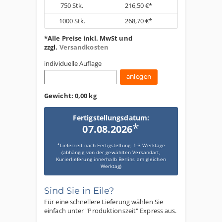
750
Stk.
216,50 €*
1000
Stk.
268,70 €*
*Alle Preise inkl. MwSt und
zzgl.
Versandkosten
individuelle Auflage
Gewicht:
0,00 kg
Fertigstellungsdatum:
*
07.08.2026
*Lieferzeit nach Fertigstellung: 1-3 Werktage
(abhängig von der gewählten Versandart,
Kurierlieferung innerhalb Berlins am gleichen
Werktag)
Sind Sie in Eile?
Für eine schnellere Lieferung wählen Sie
einfach unter "Produktionszeit" Express aus.