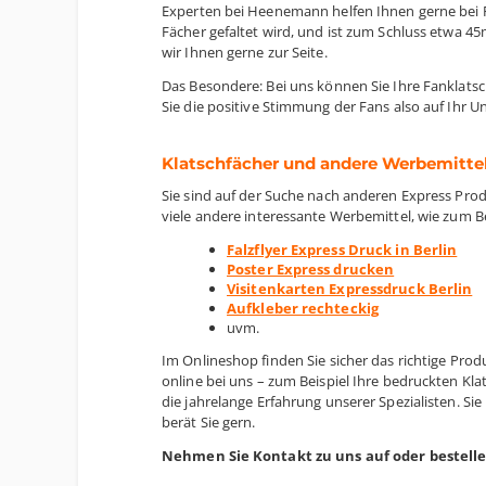
Experten bei Heenemann helfen Ihnen gerne bei Fr
Fächer gefaltet wird, und ist zum Schluss etwa 
wir Ihnen gerne zur Seite.
Das Besondere: Bei uns können Sie Ihre Fanklats
Sie die positive Stimmung der Fans also auf Ihr U
Klatschfächer und andere Werbemittel
Sie sind auf der Suche nach anderen Express Pro
viele andere interessante Werbemittel, wie zum Be
Falzflyer Express Druck in Berlin
Poster Express drucken
Visitenkarten Expressdruck Berlin
Aufkleber rechteckig
uvm.
Im Onlineshop finden Sie sicher das richtige Pro
online bei uns – zum Beispiel Ihre bedruckten Kl
die jahrelange Erfahrung unserer Spezialisten.
berät Sie gern.
Nehmen Sie Kontakt zu uns auf oder bestelle