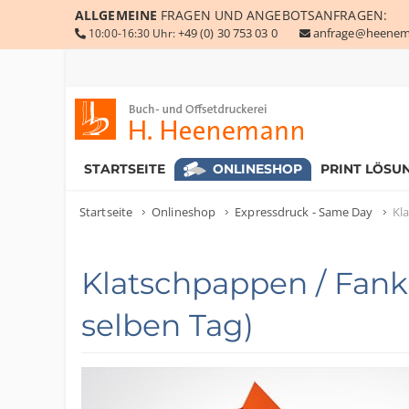
ALLGEMEINE
FRAGEN UND ANGEBOTSANFRAGEN:
+49 (0) 30 753 03 0
anfrage@heenem
10:00-16:30 Uhr:
Buch- und Offsetdruckerei Heenemann GmbH & Co. KG
STARTSEITE
ONLINESHOP
PRINT LÖSU
Startseite
Onlineshop
Expressdruck - Same Day
Kl
Klatschpappen / Fank
selben Tag)