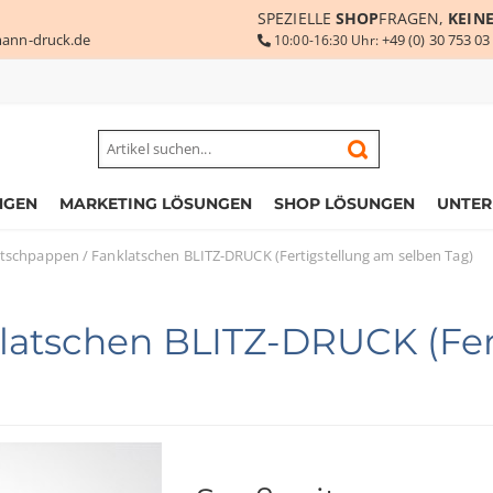
SPEZIELLE
SHOP
FRAGEN,
KEIN
ann-druck.de
+49 (0) 30 753 03
10:00-16:30 Uhr:
NGEN
MARKETING LÖSUNGEN
SHOP LÖSUNGEN
UNTE
atschpappen / Fanklatschen BLITZ-DRUCK (Fertigstellung am selben Tag)
latschen BLITZ-DRUCK (Fer