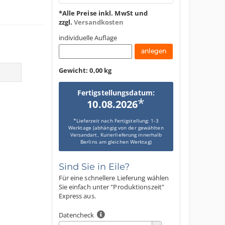
*Alle Preise inkl. MwSt und
zzgl.
Versandkosten
individuelle Auflage
Gewicht:
0,00 kg
Fertigstellungsdatum:
*
10.08.2026
*Lieferzeit nach Fertigstellung: 1-3
Werktage (abhängig von der gewählten
Versandart, Kurierlieferung innerhalb
Berlins am gleichen Werktag)
Sind Sie in Eile?
Für eine schnellere Lieferung wählen
Sie einfach unter "Produktionszeit"
Express aus.
Datencheck