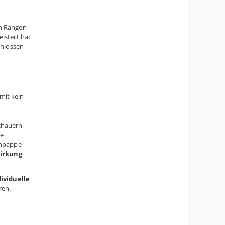
en Rängen
istert hat
chlossen
mit kein
chauern
le
chpappe
Wirkung
dividuelle
ren.