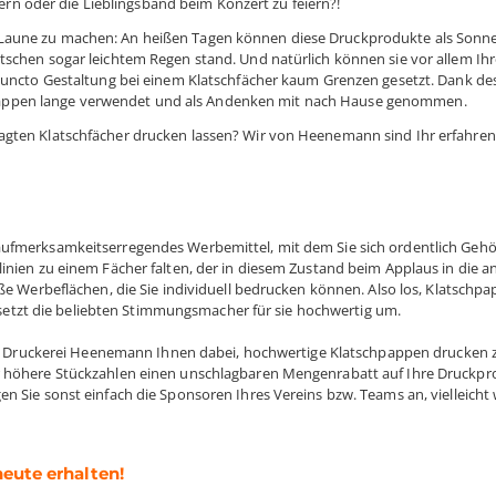
 oder die Lieblingsband beim Konzert zu feiern?!
 Laune zu machen: An heißen Tagen können diese Druckprodukte als Sonn
tschen sogar leichtem Regen stand. Und natürlich können sie vor allem Ih
 puncto Gestaltung bei einem Klatschfächer kaum Grenzen gesetzt. Dank de
appen lange verwendet und als Andenken mit nach Hause genommen.
agten Klatschfächer drucken lassen? Wir von Heenemann sind Ihr erfahren
 aufmerksamkeitserregendes Werbemittel, mit dem Sie sich ordentlich Gehö
linien zu einem Fächer falten, der in diesem Zustand beim Applaus in die a
oße Werbeflächen, die Sie individuell bedrucken können. Also los, Klatschp
tzt die beliebten Stimmungsmacher für sie hochwertig um.
line Druckerei Heenemann Ihnen dabei, hochwertige Klatschpappen drucken z
ür höhere Stückzahlen einen unschlagbaren Mengenrabatt auf Ihre Druckp
en Sie sonst einfach die Sponsoren Ihres Vereins bzw. Teams an, vielleich
eute erhalten!