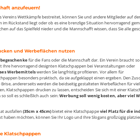
haft anzufeuern!
s Vereins Wettkämpfe bestreitet, können Sie und andere Mitglieder auf d
 im Rückstand liegt oder ob es eine brenzlige Situation hervorragend geme
hen auf das Spielfeld nieder und die Mannschafft wissen, dass Sie alle ges
rucken und Werbeflächen nutzen
rbegeschenke
für die Fans oder die Mannschaft dar. Ein Verein braucht so
t Ihre hervorragend designten Klatschpappen bei Veranstaltungen oder
ses Werbemittels
werden Sie langfristig profitieren. Vor allem für
hpappen besonders praktisch, da sie aufgeklappt einen ergeben. Den Zus
 Brise, andererseits werden die beidseitig gestalteten Werbeflächen für vie
n, Klatschpappen drucken zu lassen, entscheiden Sie sich mit einer Klats
o soll es schließlich auch sein:
Werbung soll wenig kosten, aber viel 
at ausfallen
(35cm x 45cm)
bietet eine Klatschpappe
viel Platz für die in
t haben möchten, können Sie Ihr Logo und Ihre Slogans großzügig platzie
die Klatschpappen