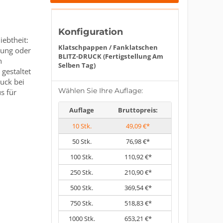
Konfiguration
iebtheit:
Klatschpappen / Fanklatschen
tung oder
BLITZ-DRUCK (Fertigstellung Am
n
Selben Tag)
 gestaltet
ruck bei
Wählen Sie Ihre Auflage:
s für
Auflage
Bruttopreis:
10
Stk.
49,09 €*
50
Stk.
76,98 €*
100
Stk.
110,92 €*
250
Stk.
210,90 €*
500
Stk.
369,54 €*
750
Stk.
518,83 €*
1000
Stk.
653,21 €*