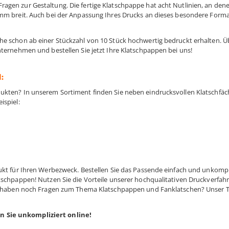
agen zur Gestaltung. Die fertige Klatschpappe hat acht Nutlinien, an den
45mm breit. Auch bei der Anpassung Ihres Drucks an dieses besondere Form
che schon ab einer Stückzahl von 10 Stück hochwertig bedruckt erhalten. 
nternehmen und bestellen Sie jetzt Ihre Klatschpappen bei uns!
:
dukten? In unserem Sortiment finden Sie neben eindrucksvollen Klatschfä
ispiel:
dukt für Ihren Werbezweck. Bestellen Sie das Passende einfach und unkompl
atschpappen! Nutzen Sie die Vorteile unserer hochqualitativen Druckverfah
 Sie haben noch Fragen zum Thema Klatschpappen und Fanklatschen? Unser
n Sie unkompliziert online!