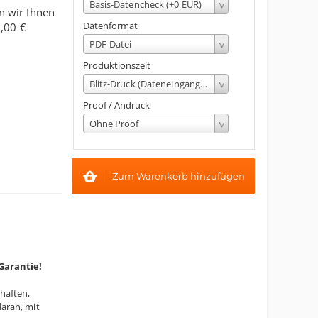
Basis-Datencheck (+0 EUR)
n wir Ihnen
Datenformat
,00 €
PDF-Datei
Produktionszeit
Blitz-Druck (Dateneingang bis 13 Uhr, fertigstellung am gleichen Werktag)
Proof / Andruck
Ohne Proof
Zum Warenkorb hinzufügen
Garantie!
haften,
aran, mit