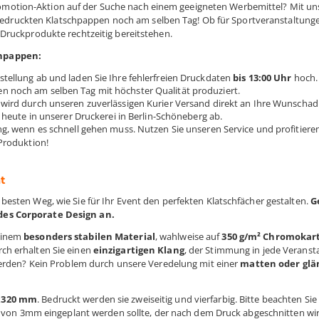
ne Promotion-Aktion auf der Suche nach einem geeigneten Werbemittel? Mit u
ll bedruckten Klatschpappen noch am selben Tag! Ob für Sportveranstaltung
 Druckprodukte rechtzeitig bereitstehen.
chpappen:
stellung ab und laden Sie Ihre fehlerfreien Druckdaten
bis 13:00 Uhr
hoch.
n noch am selben Tag mit höchster Qualität produziert.
g wird durch unseren zuverlässigen Kurier Versand direkt an Ihre Wunschad
 heute in unserer Druckerei in Berlin-Schöneberg ab.
g, wenn es schnell gehen muss. Nutzen Sie unseren Service und profitiere
Produktion!
t
esten Weg, wie Sie für Ihr Event den perfekten Klatschfächer gestalten.
G
des Corporate Design an.
einem
besonders stabilen Material
, wahlweise auf
350 g/m² Chromokar
ch erhalten Sie einen
einzigartigen Klang
, der Stimmung in jede Veranst
 werden? Kein Problem durch unsere Veredelung mit einer
matten oder gl
x320 mm
. Bedruckt werden sie zweiseitig und vierfarbig. Bitte beachten Sie
nd von 3mm eingeplant werden sollte, der nach dem Druck abgeschnitten wi