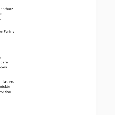
enschutz
re
s
er Partner
r
ndere
appen
u lassen.
rodukte
t werden