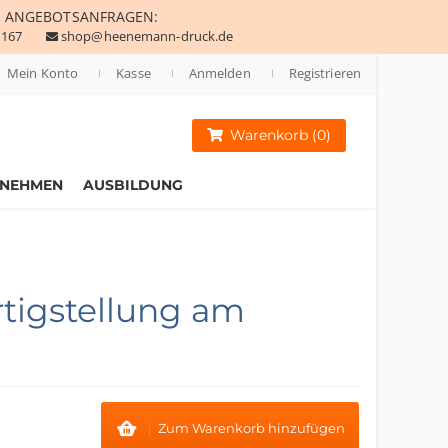
E
ANGEBOTSANFRAGEN:
 167
shop@heenemann-druck.de
Mein Konto
Kasse
Anmelden
Registrieren
Warenkorb (0)
RNEHMEN
AUSBILDUNG
tigstellung am
Zum Warenkorb hinzufügen