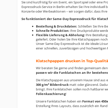
Sie sind kurzfristig für ein Event, ein Sportspiel oder ei
Expressdruck-Service in Berlin erhalten Sie Ihre individue
Konzerte oder Werbeaktionen – wir sorgen dafür, dass Ihre
So funktioniert der Same-Day Expressdruck für Klats
Bestellung & Druckdaten:
Schließen Sie Ihre Be
Schnelle Produktion:
Ihre Druckprodukte werde
Flexible Lieferung & Abholung:
Ihre Bestellun
geliefert. Oder holen Sie Ihre Klatschpappen noch
Unser Same-Day Expressdruck ist die ideale Lösun
einer schnellen, zuverlässigen und hochwertigen 
Klatschpappen drucken in Top-Qualitä
Wir beraten Sie gerne und finden gemeinsam den b
passen wir die Fanklatschen an Ihr bestehen
Die Klatschpappen aus unserem Hause sind aus 
300 g/m² Bilderdruck
matt oder glänzend. Dadur
bringt. Ihre Fanklatschen sollen noch haltbarer
Folienkaschierung
!
Unsere Fanklatschen haben ein
Format von 450
Erstellung Ihres Layouts, dass zusätzlich ein Ra