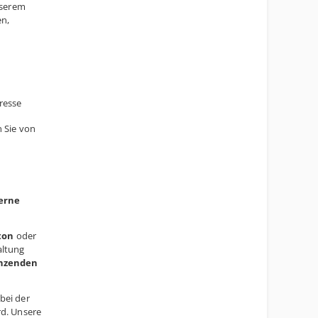
nserem
en,
resse
n Sie von
erne
ton
oder
altung
änzenden
 bei der
rd. Unsere