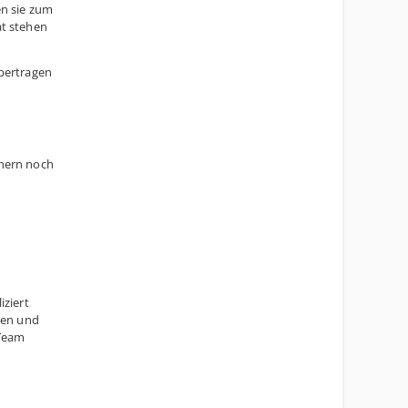
en sie zum
at stehen
Übertragen
chern noch
iziert
ren und
 Team