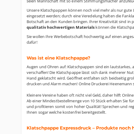
seien Mannschaft mit so einem Stimmungsmacher anzufeuern
Unsere Klatschpappen können noch viel mehr als nur gute
eingesetzt werden; durch eine Veredelung halten die Fankla
Botschaft an den Kunden bringen. Ihrer Kreativität sind in
qualitativ hochwertigen Materials
können die Klatschp
Sie wollen Ihre Werbebotschaft hochwertig auf einen anges
dafür!
Was ist eine Klatschpappe?
Augen und Ohren auf: Klatschpappen sind ein lautstarkes,
verschaffen! Die Klatschpappe lässt sich dank mehrerer Nut
Hand geklatscht wird. Geöffnet entfalten sich beidseitig gr
drucken und Alarm machen! Online Druckerei Heenemann se
Kleinere Vereine haben oft nicht viel Geld, daher hilft On
Ab einer Mindestbestellmenge von 10 Stück erhalten Sie f
und profitieren somit von hoher Qualität! Sprechen und reg
Ihnen sogar welche kostenfrei bereitgestellt.
Klatschpappe Expressdruck – Produkte noch h