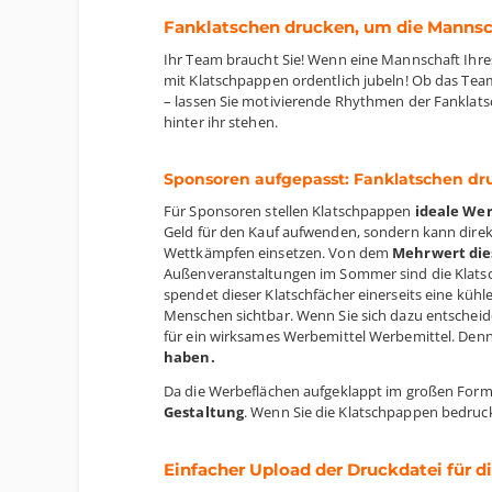
Fanklatschen drucken, um die Mannsc
Ihr Team braucht Sie! Wenn eine Mannschaft Ihre
mit Klatschpappen ordentlich jubeln! Ob das Team
– lassen Sie motivierende Rhythmen der Fanklatsc
hinter ihr stehen.
Sponsoren aufgepasst: Fanklatschen d
Für Sponsoren stellen Klatschpappen
ideale We
Geld für den Kauf aufwenden, sondern kann direk
Wettkämpfen einsetzen. Von dem
Mehrwert die
Außenveranstaltungen im Sommer sind die Klatsc
spendet dieser Klatschfächer einerseits eine kühle
Menschen sichtbar. Wenn Sie sich dazu entscheide
für ein wirksames Werbemittel Werbemittel. Denn s
haben.
Da die Werbeflächen aufgeklappt im großen Form
Gestaltung
. Wenn Sie die Klatschpappen bedruck
Einfacher Upload der Druckdatei für 