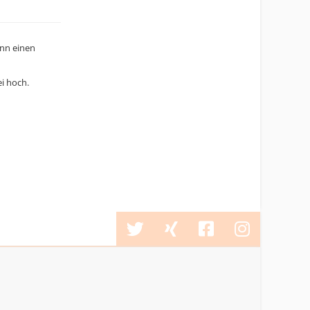
ann einen
i hoch.