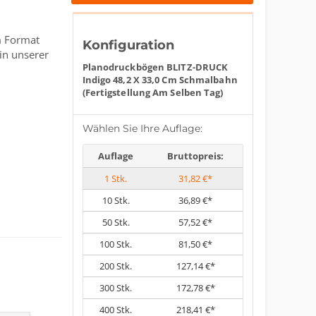
m Format
Konfiguration
in unserer
Planodruckbögen BLITZ-DRUCK
Indigo 48,2 X 33,0 Cm Schmalbahn
(Fertigstellung Am Selben Tag)
Wählen Sie Ihre Auflage:
Auflage
Bruttopreis:
1
Stk.
31,82 €*
10
Stk.
36,89 €*
50
Stk.
57,52 €*
100
Stk.
81,50 €*
200
Stk.
127,14 €*
300
Stk.
172,78 €*
400
Stk.
218,41 €*