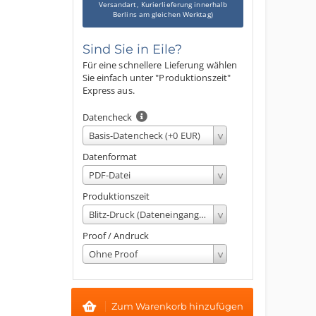
Versandart, Kurierlieferung innerhalb
Berlins am gleichen Werktag)
Sind Sie in Eile?
Für eine schnellere Lieferung wählen
Sie einfach unter "Produktionszeit"
Express aus.
Datencheck
Basis-Datencheck (+0 EUR)
Datenformat
PDF-Datei
Produktionszeit
Blitz-Druck (Dateneingang bis 13 Uhr, fertigstellung am gleichen Werktag)
Proof / Andruck
Ohne Proof
Zum Warenkorb hinzufügen