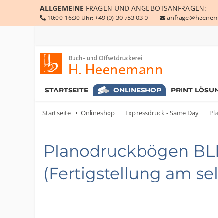
ALLGEMEINE
FRAGEN UND ANGEBOTSANFRAGEN:
+49 (0) 30 753 03 0
anfrage@heenem
10:00-16:30 Uhr:
Buch- und Offsetdruckerei Heenemann GmbH & Co. KG
STARTSEITE
ONLINESHOP
PRINT LÖSU
Startseite
Onlineshop
Expressdruck - Same Day
Pl
Planodruckbögen BLI
(Fertigstellung am se