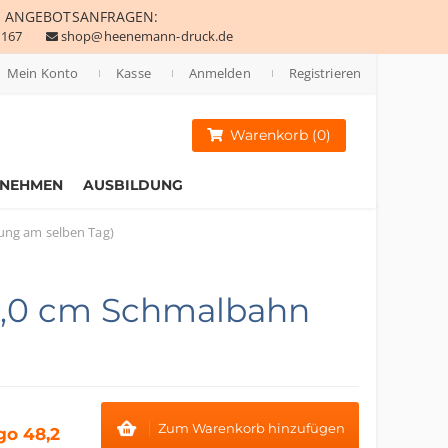
E
ANGEBOTSANFRAGEN:
 167
shop@heenemann-druck.de
Mein Konto
Kasse
Anmelden
Registrieren
Warenkorb (0)
RNEHMEN
AUSBILDUNG
ung am selben Tag)
3,0 cm Schmalbahn
Zum Warenkorb hinzufügen
go 48,2