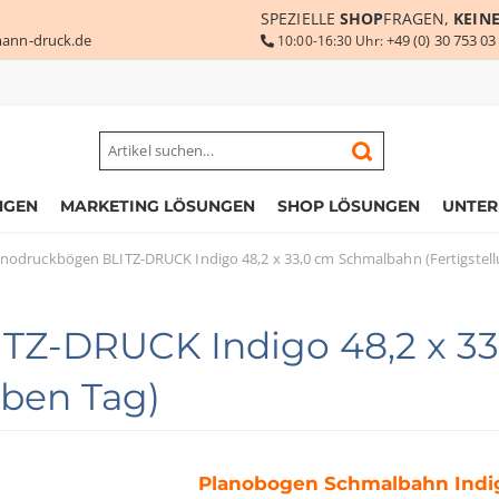
SPEZIELLE
SHOP
FRAGEN,
KEIN
ann-druck.de
+49 (0) 30 753 03
10:00-16:30 Uhr:
NGEN
MARKETING LÖSUNGEN
SHOP LÖSUNGEN
UNTE
anodruckbögen BLITZ-DRUCK Indigo 48,2 x 33,0 cm Schmalbahn (Fertigstell
TZ-DRUCK Indigo 48,2 x 3
lben Tag)
Planobogen Schmalbahn Indi