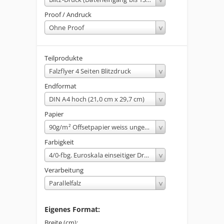
Proof / Andruck
Ohne Proof
Teilprodukte
Falzflyer 4 Seiten Blitzdruck
Endformat
DIN A4 hoch (21,0 cm x 29,7 cm)
Papier
90g/m² Offsetpapier weiss ungestrichen
Farbigkeit
4/0-fbg. Euroskala einseitiger Druck
Verarbeitung
Parallelfalz
Eigenes Format:
Breite (cm):