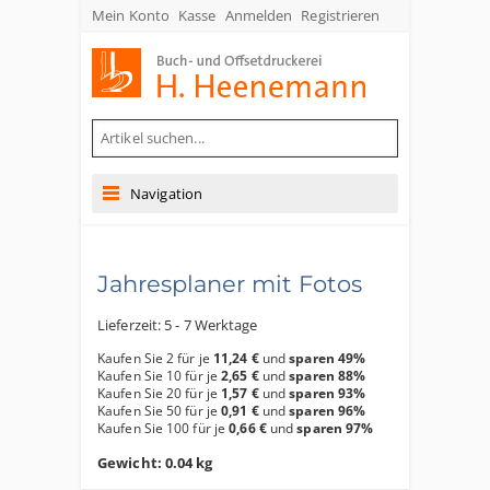
Mein Konto
Kasse
Anmelden
Registrieren
Buch- und Offsetdruckerei Heenemann GmbH & Co. KG
Navigation
Jahresplaner mit Fotos
Lieferzeit: 5 - 7 Werktage
Kaufen Sie 2 für je
11,24 €
und
sparen
49
%
Kaufen Sie 10 für je
2,65 €
und
sparen
88
%
Kaufen Sie 20 für je
1,57 €
und
sparen
93
%
Kaufen Sie 50 für je
0,91 €
und
sparen
96
%
Kaufen Sie 100 für je
0,66 €
und
sparen
97
%
Gewicht: 0.04 kg