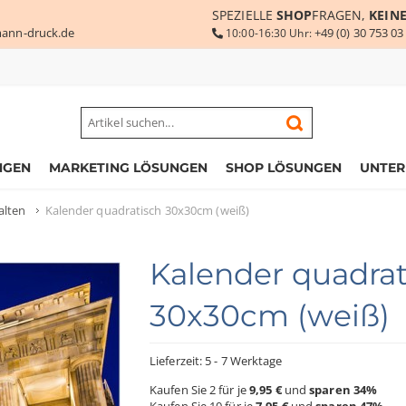
SPEZIELLE
SHOP
FRAGEN,
KEIN
ann-druck.de
+49 (0) 30 753 03
10:00-16:30 Uhr:
NGEN
MARKETING LÖSUNGEN
SHOP LÖSUNGEN
UNTE
alten
Kalender quadratisch 30x30cm (weiß)
Kalender quadrat
30x30cm (weiß)
Lieferzeit: 5 - 7 Werktage
Kaufen Sie 2 für je
9,95 €
und
sparen
34
%