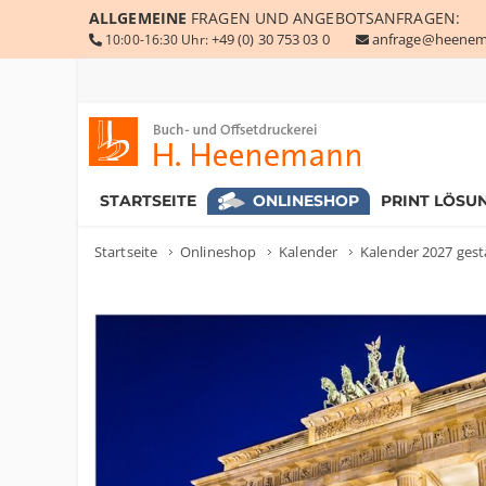
ALLGEMEINE
FRAGEN UND ANGEBOTSANFRAGEN:
+49 (0) 30 753 03 0
anfrage@heenem
10:00-16:30 Uhr:
Buch- und Offsetdruckerei Heenemann GmbH & Co. KG
STARTSEITE
ONLINESHOP
PRINT LÖSU
Startseite
Onlineshop
Kalender
Kalender 2027 gest