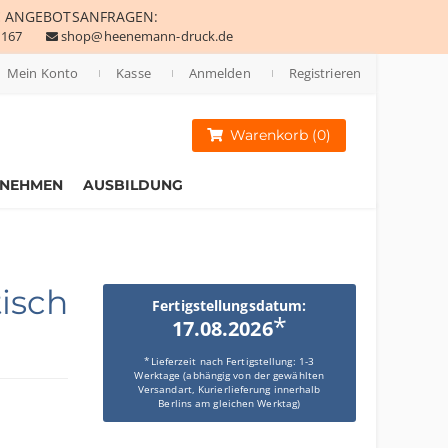
E
ANGEBOTSANFRAGEN:
 167
shop@heenemann-druck.de
Mein Konto
Kasse
Anmelden
Registrieren
Warenkorb (0)
RNEHMEN
AUSBILDUNG
isch
Fertigstellungsdatum:
*
17.08.2026
*Lieferzeit nach Fertigstellung: 1-3
Werktage (abhängig von der gewählten
Versandart, Kurierlieferung innerhalb
Berlins am gleichen Werktag)