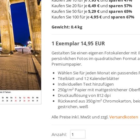
Kaufen Sie 10 für je
7,95 €
und
sparen
47
%
Kaufen Sie 20 für je
6,49 €
und
sparen
57
%
Kaufen Sie 50 für je
5,29 €
und
sparen
65
%
Kaufen Sie 100 für je
4,95 €
und
sparen
67
%
Gewicht: 0.4 kg
1 Exemplar 14,95 EUR
Gestalten Sie einen eigenen Fotokalender mit 
persönlichen Fotos im quadratischen Format 
Premiumpapier.
Wählen Sie für jeden Monat ein passendes 
Titelblatt und 12 Kalenderblätter
Individuellen Text hinzufügen
250g/m² Papier mit mattgestrichener Oberf
Druckauflösung von 812 dpi
Rückwand aus 350g/m² Chromokarton, beid
gestrichen, weiß
Alle Preise inkl. MwSt und
zzgl.
Versandkosten
Anzahl: