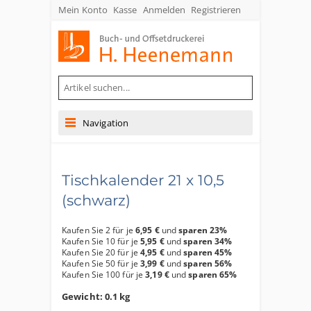
Mein Konto
Kasse
Anmelden
Registrieren
Buch- und Offsetdruckerei Heenemann GmbH & Co. KG
Navigation
Tischkalender 21 x 10,5
(schwarz)
Kaufen Sie 2 für je
6,95 €
und
sparen
23
%
Kaufen Sie 10 für je
5,95 €
und
sparen
34
%
Kaufen Sie 20 für je
4,95 €
und
sparen
45
%
Kaufen Sie 50 für je
3,99 €
und
sparen
56
%
Kaufen Sie 100 für je
3,19 €
und
sparen
65
%
Gewicht: 0.1 kg