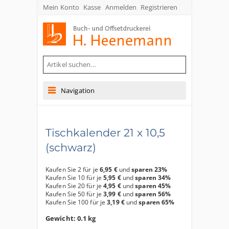
Mein Konto
Kasse
Anmelden
Registrieren
Buch- und Offsetdruckerei Heenemann GmbH & Co. KG
Navigation
Tischkalender 21 x 10,5
(schwarz)
Kaufen Sie 2 für je
6,95 €
und
sparen
23
%
Kaufen Sie 10 für je
5,95 €
und
sparen
34
%
Kaufen Sie 20 für je
4,95 €
und
sparen
45
%
Kaufen Sie 50 für je
3,99 €
und
sparen
56
%
Kaufen Sie 100 für je
3,19 €
und
sparen
65
%
Gewicht: 0.1 kg