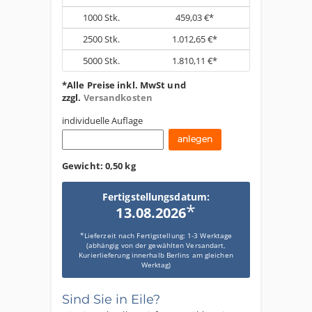
1000
Stk.
459,03 €*
2500
Stk.
1.012,65 €*
5000
Stk.
1.810,11 €*
*Alle Preise inkl. MwSt und
zzgl.
Versandkosten
individuelle Auflage
Gewicht:
0,50 kg
Fertigstellungsdatum:
*
13.08.2026
*Lieferzeit nach Fertigstellung: 1-3 Werktage
(abhängig von der gewählten Versandart,
Kurierlieferung innerhalb Berlins am gleichen
Werktag)
Sind Sie in Eile?