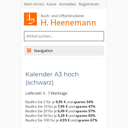
Mein Konto
Kasse
Anmelden
Registrieren
Buch- und Offsetdruckerei Heenemann GmbH & Co. KG
Navigation
Kalender A3 hoch
(schwarz)
Lieferzeit: 5 - 7 Werktage
Kaufen Sie 2 für je
9,95 €
und
sparen
34
%
Kaufen Sie 10 für je
7,95 €
und
sparen
47
%
Kaufen Sie 20 für je
6,49 €
und
sparen
57
%
Kaufen Sie 50 für je
5,29 €
und
sparen
65
%
Kaufen Sie 100 für je
4,95 €
und
sparen
67
%