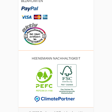
BEZAHLARTEN
HEENEMANN NACHHALTIGKEIT